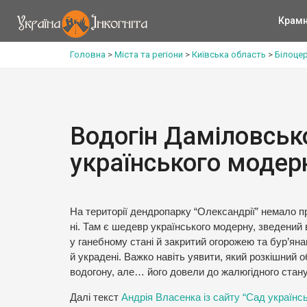
Крам
Головна
>
Міста та регіони
>
Київська область
>
Білоце
Водогін Даміловсько
українського модер
На території дендропарку “Олександрії” немало пр
ні. Там є шедевр українського модерну, зведени
у ганебному стані й закритий огорожею та бур’ян
й украдені. Важко навіть уявити, який розкішний 
водогону, але… його довели до жалюгідного стану
Далі текст
Андрія Власенка із сайту “Сад українс