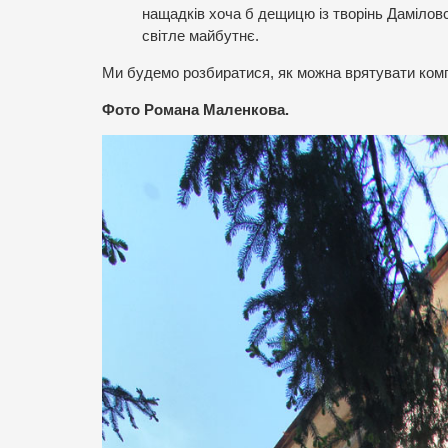
нащадків хоча б дещицю із творінь Даміловс
світле майбутнє.
Ми будемо розбиратися, як можна врятувати компл
Фото Романа Маленкова.