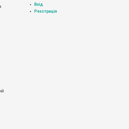
Вхід
а
Реєстрація
ий