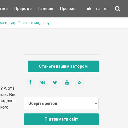
ятки
Природа
Галереї
Про нас
uk
ru
en
Шедевр українського модерну
Станьте нашим автором
 А от і
ках. Він
видрані
ького
Підтримати сайт