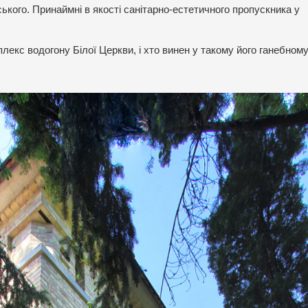
ького. Принаймні в якості санітарно-естетичного пропускника у
екс водогону Білої Церкви, і хто винен у такому його ганебному 