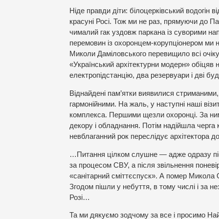
Ніде правди діти: білоцерківський водогін 
красуні Росі. Тож ми не раз, прямуючи до Па
чималий гак уздовж паркана із суворими нап
перемовин із охоронцем-корупціонером ми на
Миколи Даміловського перевищило всі очікув
«Український архітектурни модерн» обіцяв н
електропідстанцію, два резервуари і дві бу
Віднайдені пам’ятки виявилися стриманими, 
гармонійними. На жаль, у наступні наші віз
комплекса. Першими щезли охоронці. За ним
декору і обладнання. Потім надійшла черга 
невблаганний рок переслідує архітектора до
…Питання цілком слушне — адже одразу піс
за процесом СВУ, а після звільнення поневі
«санітарний сміттєспуск». А помер Микола О
Згодом пішли у небуття, в тому числі і за н
Розі…
Та ми дякуємо зодчому за все і просимо На