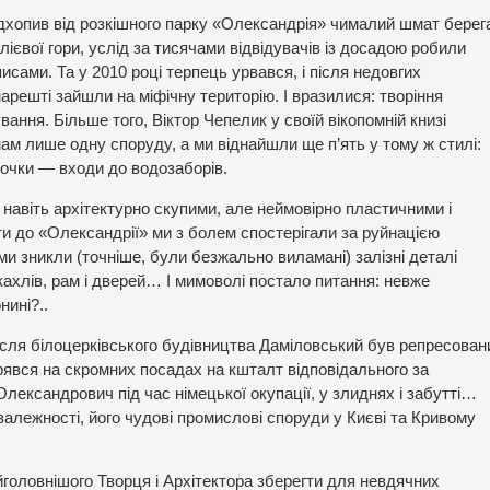
відхопив від розкішного парку «Олександрія» чималий шмат берег
лієвої гори, услід за тисячами відвідувачів із досадою робили
исами. Та у 2010 році терпець урвався, і після недовгих
решті зайшли на міфічну територію. І вразилися: творіння
ання. Більше того, Віктор Чепелик у своїй вікопомній книзі
ам лише одну споруду, а ми віднайшли ще п’ять у тому ж стилі:
дочки — входи до водозаборів.
навіть архітектурно скупими, але неймовірно пластичними і
ити до «Олександрії» ми з болем спостерігали за руйнацією
и зникли (точніше, були безжально виламані) залізні деталі
кахлів, рам і дверей… І мимоволі постало питання: невже
нині?..
ля білоцерківського будівництва Даміловський був репресован
рявся на скромних посадах на кшталт відповідального за
лександрович під час німецької окупації, у злиднях і забутті…
езалежності, його чудові промислові споруди у Києві та Кривому
йголовнішого Творця і Архітектора зберегти для невдячних