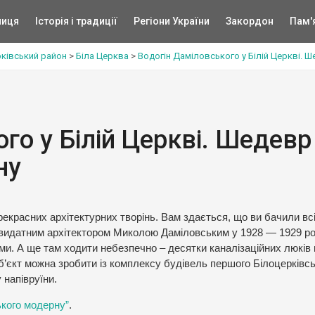
ниця
Історія і традиції
Регіони України
Закордон
Пам'
рківський район
>
Біла Церква
>
Водогін Даміловського у Білій Церкві. 
го у Білій Церкві. Шедевр
ну
екрасних архітектурних творінь. Вам здається, що ви бачили всі?
й видатним архітектором Миколою Даміловським у 1928 — 1929 ро
ами. А ще там ходити небезпечно – десятки каналізаційних люків 
об’єкт можна зробити із комплексу будівель першого Білоцерківс
 напівруїни.
ького модерну”
.