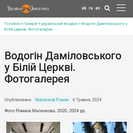
uk
ru
en
Головна
>
Галереї
>
український модерн
>
Водогін Даміловського у
Білій Церкві. Фотогалерея
Водогін Даміловського
у Білій Церкві.
Фотогалерея
Опубліковано
Маленков Роман
6 Травня, 2024
Фото Романа Маленкова. 2020, 2024 рр.