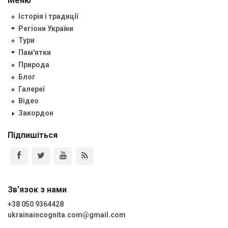
Меню
Історія і традиції
Регіони України
Тури
Пам'ятки
Природа
Блог
Галереї
Відео
Закордон
Підпишіться
Зв'язок з нами
+38 050 9364428
ukrainaincognita.com@gmail.com