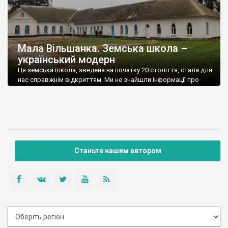
Мала Вільшанка. Земська школа –
український модерн
Ця земська школа, зведена на початку 20 століття, стала для
нас справжнім відкриттям. Ми не знайшли інформації про
архітектора, та й світлин цієї чудової споруди, збудованої у
стилі українського модерну, в інтернеті немає (станом на 2024
рік). Зрозуміло, що школа не облікована державою, хоча це,
безперечно, об’єкт культурної спадщини України. Рідкісний
для Наддніпрянщини зразок українського […]
Станьте нашим автором