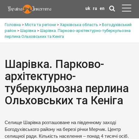
uk
ru
en
Головна
>
Міста та регіони
>
Харківська область
>
Богодухівський
район
>
Шарівка
>
Шарівка. Парково-архітектурно-туберкульозна
перлина Ольховських та Кеніга
Шарівка. Парково-
архітектурно-
туберкульозна перлина
Ольховських та Кеніга
Селище Шарівка розташоване на південному заході
Богодухівського району на березі річки Мерчик. Центр
селищної ради. Кількість населення – понад 4 тисячі осіб.