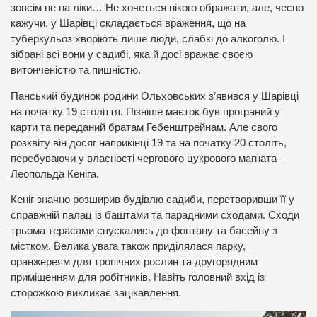
зовсім не на ліки… Не хочеться нікого ображати, але, чесно
кажучи, у Шарівці складається враження, що на
туберкульоз хворіють лише люди, слабкі до алкоголю. І
зібрані всі вони у садибі, яка й досі вражає своєю
витонченістю та пишністю.
Панський будинок родини Ольховських з’явився у Шарівці
на початку 19 століття. Пізніше маєток був програний у
карти та переданий братам Гебенштрейнам. Але свого
розквіту він досяг наприкінці 19 та на початку 20 століть,
перебуваючи у власності чергового цукрового магната –
Леопольда Кеніга.
Кеніг значно розширив будівлю садиби, перетворивши її у
справжній палац із баштами та парадними сходами. Сходи
трьома терасами спускались до фонтану та басейну з
містком. Велика увага також приділялася парку,
оранжереям для тропічних рослин та другорядним
приміщенням для робітників. Навіть головний вхід із
сторожкою викликає зацікавлення.