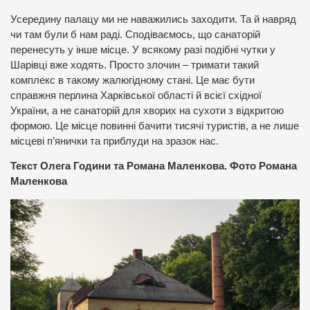
Усередину палацу ми не наважились заходити. Та й навряд
чи там були б нам раді. Сподіваємось, що санаторій
перенесуть у інше місце. У всякому разі подібні чутки у
Шарівці вже ходять. Просто злочин – тримати такий
комплекс в такому жалюгідному стані. Це має бути
справжня перлина Харківської області й всієї східної
України, а не санаторій для хворих на сухоти з відкритою
формою. Це місце повинні бачити тисячі туристів, а не лише
місцеві п’янички та приблуди на зразок нас.
Текст Олега Години та Романа Маленкова. Фото Романа
Маленкова