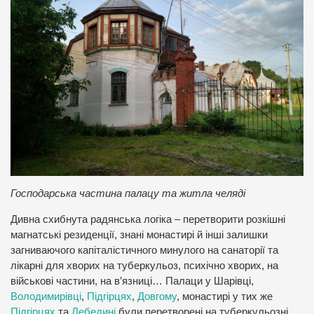
Господарська частина палацу та житла челяді
Дивна схибнута радянська логіка – перетворити розкішні
магнатські резиденції, знані монастирі й інші залишки
загниваючого капіталістичного минулого на санаторії та
лікарні для хворих на туберкульоз, психічно хворих, на
військові частини, на в’язниці… Палаци у Шарівці,
Володимирівці
,
Підгірцях
,
Довгому
, монастирі у тих же
Підгірцях
та
Лебедині
були перетворені на туберкульозні