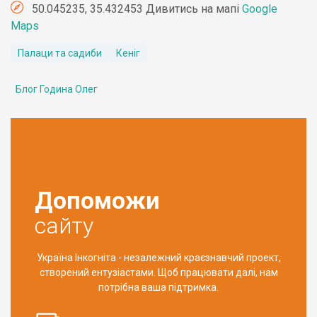
50.045235, 35.432453 Дивитись на мапі
Google
Maps
Палаци та садиби
Кеніг
Блог Година Олег
Допоможи
сайту
Україна Інкогніта - незалежний краєзнавчий проект,
створений ентузіастами. Щоб працювати далі, нам
потрібна ваша підтримка.