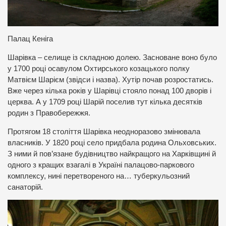
П
алац Кеніга
Шарівка – селище із складною долею. Засноване воно було
у 1700 році осавулом Охтирського козацького полку
Матвієм Шарієм (звідси і назва). Хутір почав розростатись.
Вже через кілька років у Шарівці стояло понад 100 дворів і
церква. А у 1709 році Шарій поселив тут кілька десятків
родин з Правобережжя.
Протягом 18 століття Шарівка неодноразово змінювала
власників. У 1820 році село придбала родина Ольховських.
З ними й пов’язане будівництво найкращого на Харківщині й
одного з кращих взагалі в Україні палацово-паркового
комплексу, нині перетвореного на… туберкульозний
санаторій.