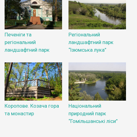
Печеніги та
Регіональний
регіональний
ландшафтний парк
ландшафтний парк
“Ізюмська лука”
Коропове. Козача гора
Національний
та монастир
природний парк
“Гомільшанські ліси”