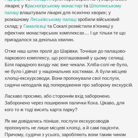
лікарні; у К
расногірському монастирі
та
Шполянському
палаці
влаштували лікарні для психічно хворих; у
розкішному
Леськівському палаці
зробили військовий
склад; у
Гамалієвці
та Сокалі розмістили в’язниці у
ефектних монастирських комплексах… І це тільки те що
пригадалося за декілька хвилин.
Отже наш шлях проліг до Шарівки. Точніше до палацово-
паркового комплексу, що розташований у цьому селищі.
Біля парадного входу нас вже чекали. Хліба-солі не було,
не було і дівчат у національних костюмах. А були місцеві
хлопці-екскурсоводи. Вони пропонували свої послуги,
сидячи неподалік від попередження про заборону екскурсій.
Ласкаво просимо, або стороннім вхід заборонено.
Заборонено через поширення палички Коха. Цікаво, для
кого то ж тоді висить карта парку?
Як ми довідались пізніше, послуги екскурсоводів
пропонують не лише місцеві хлопці, а й самі пацієнти.
Причому, судячи з усього, заробляють вони таким чином