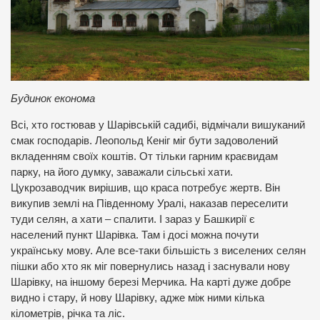
Будинок економа
Всі, хто гостював у Шарівській садибі, відмічали вишуканий
смак господарів. Леопольд Кеніг міг бути задоволений
вкладенням своїх коштів. От тільки гарним краєвидам
парку, на його думку, заважали сільські хати.
Цукрозаводчик вирішив, що краса потребує жертв. Він
викупив землі на Південному Уралі, наказав переселити
туди селян, а хати – спалити. І зараз у Башкирії є
населений пункт Шарівка. Там і досі можна почути
українську мову. Але все-таки більшість з виселених селян
пішки або хто як міг повернулись назад і заснували нову
Шарівку, на іншому березі Мерчика. На карті дуже добре
видно і стару, й нову Шарівку, адже між ними кілька
кілометрів, річка та ліс.