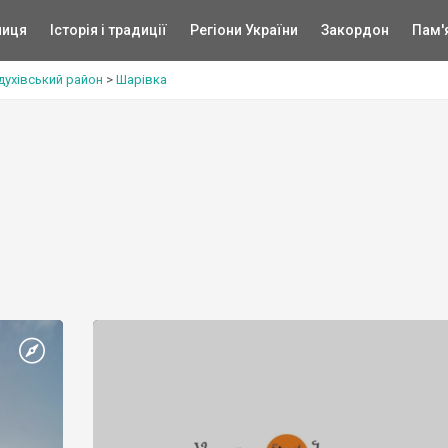
ниця
Історія і традиції
Регіони України
Закордон
Пам'
духівський район
>
Шарівка