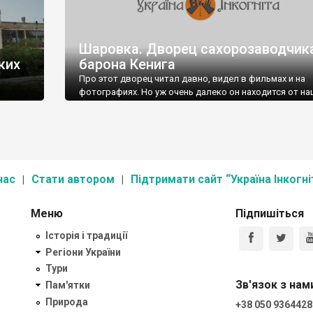
Шаровка. Дворец сахорозаводчик
ких
барона Кенига
Про этот дворец читал давно, видел в фильмах и на
фотографиях. Но уж очень далеко он находится от на
обычных маршрутов. В этот раз решили таки заехать
тр
пути из Харькова в Опошню.
осіб.
нас
Стати автором
Підтримати сайт “Україна Інкогні
Меню
Підпишіться
Історія і традиції
Регіони України
Тури
Зв'язок з нам
Пам'ятки
Природа
+38 050 9364428