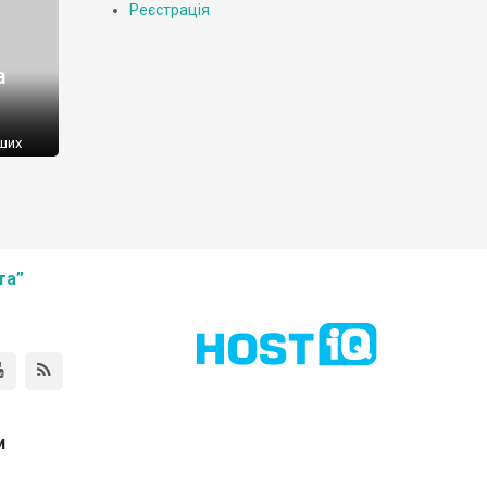
Реєстрація
а
ших
 по
та”
и