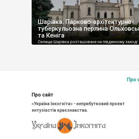
Шарівка. Парково-архітектурно-
туберкульозна перлина Ольховсь
та Кеніга
Селище Шарівка розташоване на південному заході
Богодухівського району на березі річки Мерчик. Цен
селищної ради. Кількість населення – понад 4 тисячі 
Про 
Про сайт
«Україна Інкогніта» - неприбутковий проект
ентузіастів краєзнавства.