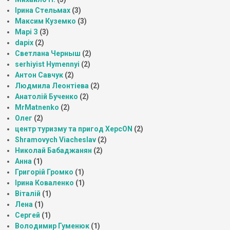
Ірина Стельмах
(3)
Максим Куземко
(3)
Марі З
(3)
dapix
(2)
Светлана Черныш
(2)
serhiyist Hymennyi
(2)
Антон Савчук
(2)
Людмила Леонтіева
(2)
Анатолій Бученко
(2)
MrMatnenko
(2)
Олег
(2)
центр туризму та пригод ХерсON
(2)
Shramovych Viacheslav
(2)
Николай Бабаджанян
(2)
Анна
(1)
Григорій Громко
(1)
Ірина Коваленко
(1)
Віталій
(1)
Лена
(1)
Сергей
(1)
Володимир Гуменюк
(1)