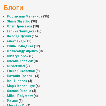
Блоги
Ростислав Маленков
(38)
Shura Shyshko
(30)
Олег Промахов
(18)
Галина Залуцька
(18)
Володя Думич
(16)
александр
(13)
Риша Володина
(12)
Олександр Яценко
(9)
Dmitry Popov
(8)
Оксана Козачук
(8)
nurderwind
(7)
Елена Янковская
(5)
Наталія Кравець
(4)
Іван Шворак
(4)
Марія Ковальчук
(4)
Оксана Оксана
(4)
Mihail Polyntsev
(4)
Роман
(3)
Михайло П.
(3)