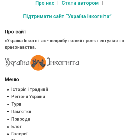
Про нас
Стати автором
Підтримати сайт “Україна Інкогніта”
Про сайт
«Україна Інкогніта» - неприбутковий проект ентузіастів
краєзнавства.
Меню
Історія і традиції
Регіони України
Тури
Пам'ятки
Природа
Блог
Галереї