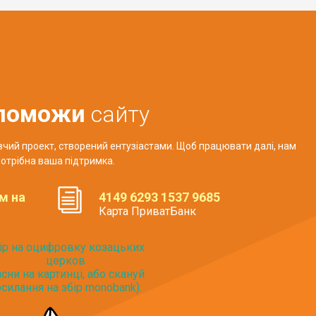
поможи
сайту
авчий проект, створений ентузіастами. Щоб працювати далі, нам
отрібна ваша підтримка.
м на
4149 6293 1537 9685
Карта ПриватБанк
ір на оцифровку козацьких
церков
исни на картинці, або скануй
силання на збір monobank):