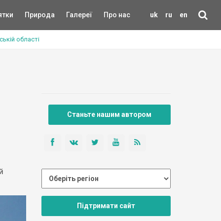
ятки
Природа
Галереї
Про нас
uk
ru
en
ській області
Станьте нашим автором
й
Підтримати сайт