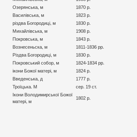
Озерянська, м
1870 р.
Василівська, м
1823 р.
різдва Богородиці, м
1830 р.
Михайлівська, м
1908 р.
Покровська, м
1843 р.
Вознесеньска, м
1811-1836 рр.
Різдва Богородиці, м
1830 р.
Покровський собор, м
1824-1834 рр.
ікони Божої матері, м
1824 р.
Введенська, д
1777 р.
Троїцька. М
сер. 19 ст.
Ікони Володимирської Божої
1802 р.
матері, м