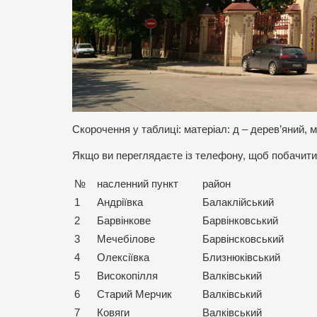
Скорочення у таблиці: матеріал: д – дерев’яний, м
Якщо ви переглядаєте із телефону, щоб побачити 
№
насленний пункт
район
1
Андріївка
Балаклійський
2
Барвінкове
Барвінковський
3
Мечебілове
Барвінсковський
4
Олексіївка
Близнюківський
5
Високопілля
Валківський
6
Старий Мерчик
Валківський
7
Ковяги
Валківський