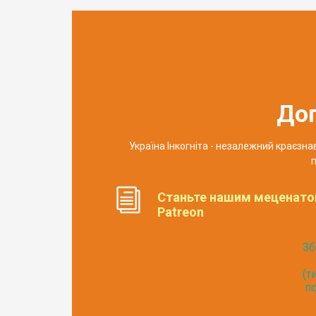
До
Україна Інкогніта - незалежний краєзн
п
Станьте нашим меценато
Patreon
Зб
(т
по