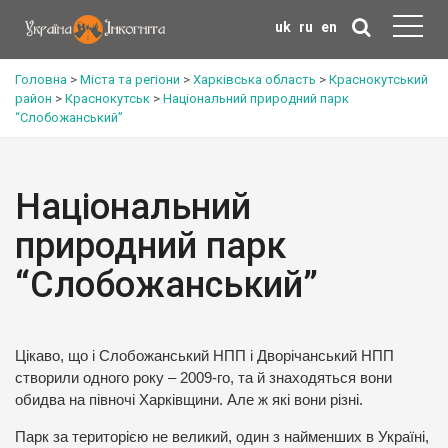
uk
ru
en
Головна
>
Міста та регіони
>
Харківська область
>
Краснокутський
район
>
Краснокутськ
>
Національний природний парк
“Слобожанський”
Національний
природний парк
“Слобожанський”
Цікаво, що і Слобожанський НПП і Дворічанський НПП
створили одного року – 2009-го, та й знаходяться вони
обидва на півночі Харківщини. Але ж які вони різні.
Парк за територією не великий, один з найменших в Україні,