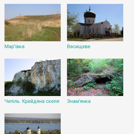
Мар’ївка
Васищеве
Чепіль. Крейдяна скеля
Знам’янка