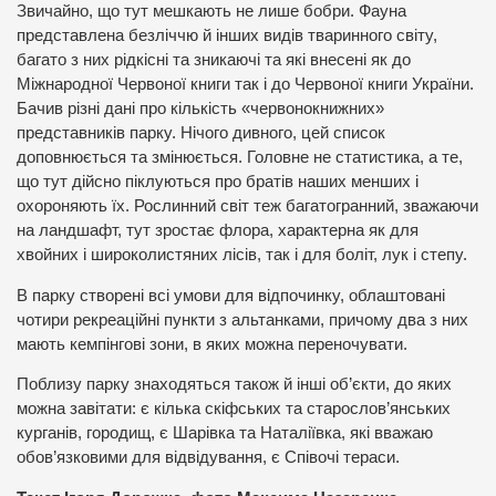
Звичайно, що тут мешкають не лише бобри. Фауна
представлена безліччю й інших видів тваринного світу,
багато з них рідкісні та зникаючі та які внесені як до
Міжнародної Червоної книги так і до Червоної книги України.
Бачив різні дані про кількість «червонокнижних»
представників парку. Нічого дивного, цей список
доповнюється та змінюється. Головне не статистика, а те,
що тут дійсно піклуються про братів наших менших і
охороняють їх. Рослинний світ теж багатогранний, зважаючи
на ландшафт, тут зростає флора, характерна як для
хвойних і широколистяних лісів, так і для боліт, лук і степу.
В парку створені всі умови для відпочинку, облаштовані
чотири рекреаційні пункти з альтанками, причому два з них
мають кемпінгові зони, в яких можна переночувати.
Поблизу парку знаходяться також й інші об’єкти, до яких
можна завітати: є кілька скіфських та старослов’янських
курганів, городищ, є Шарівка та Наталіївка, які вважаю
обов’язковими для відвідування, є Співочі тераси.