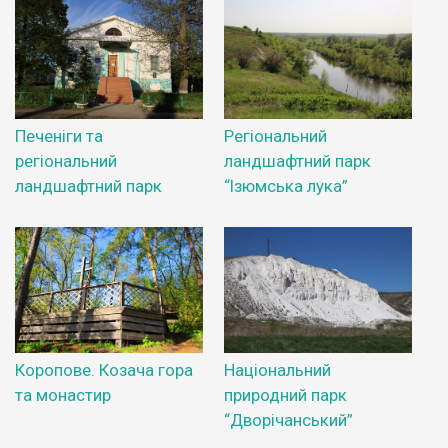
Печеніги та
Регіональний
регіональний
ландшафтний парк
ландшафтний парк
“Ізюмська лука”
Коропове. Козача гора
Національний
та монастир
природний парк
“Дворічанський”