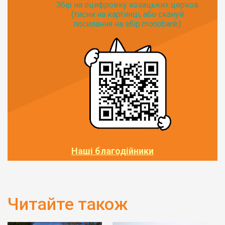
Збір на оцифровку козацьких церков
(тисни на картинці, або скануй
посилання на збір monobank):
Наші благодійники
Читайте також