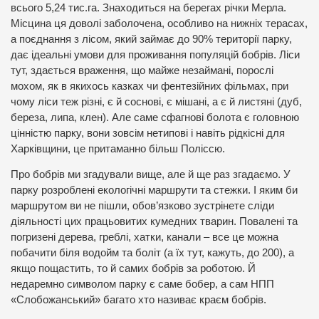
всього 5,24 тис.га. Знаходиться на берегах річки Мерла.
Місцина ця доволі заболочена, особливо на нижніх терасах,
а поєднання з лісом, який займає до 90% території парку,
дає ідеальні умови для проживання популяцій бобрів. Ліси
тут, здається враження, що майже незаймані, порослі
мохом, як в якихось казках чи фентезійних фільмах, при
чому ліси теж різні, є й соснові, є мішані, а є й листяні (дуб,
береза, липа, клен). Але саме сфагнові болота є головною
цінністю парку, вони зовсім нетипові і навіть рідкісні для
Харківщини, це притаманно більш Поліссю.
Про бобрів ми згадували вище, але й ще раз згадаємо. У
парку розроблені екологічні маршрути та стежки. І яким би
маршрутом ви не пішли, обов’язково зустрінете сліди
діяльності цих працьовитих кумедних тварин. Повалені та
погризені дерева, греблі, хатки, канали – все це можна
побачити біля водойм та боліт (а їх тут, кажуть, до 200), а
якщо пощастить, то й самих бобрів за роботою. Й
недаремно символом парку є саме бобер, а сам НПП
«Слобожанський» багато хто називає краєм бобрів.