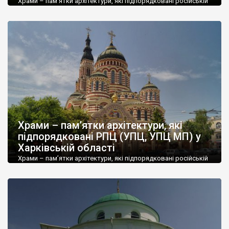
Храми – пам’ятки архітектури, які підпорядковані російській
православній церкві (РПЦ, УПЦ, УПЦ МП) у Чернігівській
області. Усі ці храми є в переліках парафій на офіційному сайті
РПЦ. Скорочення у таблиці: матеріал: д – дерев’яний, м –
мурований; значення: н – національне, м – місцеве Якщо ви
переглядаєте із телефону, щоб побачити крайні колонки –
тягніть праворуч. […]
Храми – пам’ятки архітектури, які
підпорядковані РПЦ (УПЦ, УПЦ МП) у
Харківській області
Храми – пам’ятки архітектури, які підпорядковані російській
православній церкві (РПЦ, УПЦ, УПЦ МП) у Харківській
області. Усі ці храми є в переліках парафій на офіційному сайті
РПЦ. Скорочення у таблиці: матеріал: д – дерев’яний, м –
мурований; значення: н – національне, м – місцеве Якщо ви
переглядаєте із телефону, щоб побачити крайні колонки –
тягніть праворуч. […]