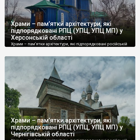
Храми – пам’ятки архітектури, які
підпорядковані РПЦ (УПЦ, УПЦ МП) у
Херсонській області
Храми – пам’ятки архітектури, які підпорядковані російській
православній церкві (РПЦ, УПЦ, УПЦ МП) у Херсонській
області. Усі ці храми є в переліках парафій на офіційному сайті
РПЦ. № насленний пункт район храм, матеріал рік заснування
1 Херсон Херсонський Греко-Софіївська, м 1780 р. 2 Херсон
Херсонський Різдва Богородиці, м кін 18 ст. 3 Херсон
Херсонський Миколаївська, […]
Храми – пам’ятки архітектури, які
підпорядковані РПЦ (УПЦ, УПЦ МП) у
Чернігівській області