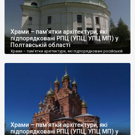
Храми – пам’ятки архітектури, які
підпорядковані РПЦ (УПЦ, УПЦ МП) у
Полтавській області
Храми – пам’ятки архітектури, які підпорядковані російській
православній церкві (РПЦ, УПЦ, УПЦ МП) у Полтавській
області. Усі ці храми є в переліках парафій на офіційному сайті
РПЦ. Скорочення у таблиці: матеріал: д – дерев’яний, м –
мурований; значення: н – національне, м – місцеве Якщо ви
переглядаєте із телефону, щоб побачити крайні колонки –
тягніть праворуч. […]
Храми – пам’ятки архітектури, які
підпорядковані РПЦ (УПЦ, УПЦ МП) у