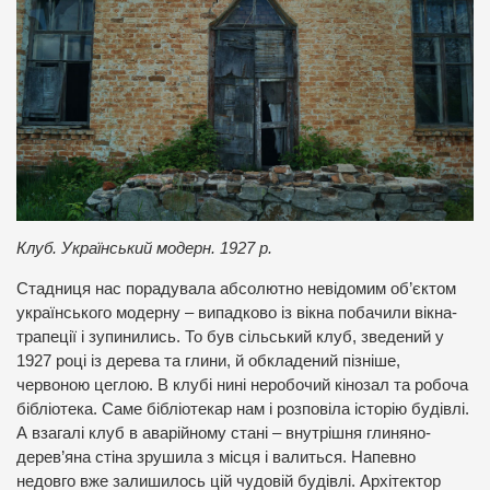
Клуб. Український модерн. 1927 р.
Стадниця нас порадувала абсолютно невідомим об’єктом
українського модерну – випадково із вікна побачили вікна-
трапеції і зупинились. То був сільський клуб, зведений у
1927 році із дерева та глини, й обкладений пізніше,
червоною цеглою. В клубі нині неробочий кінозал та робоча
бібліотека. Саме бібліотекар нам і розповіла історію будівлі.
А взагалі клуб в аварійному стані – внутрішня глиняно-
дерев’яна стіна зрушила з місця і валиться. Напевно
недовго вже залишилось цій чудовій будівлі. Архітектор