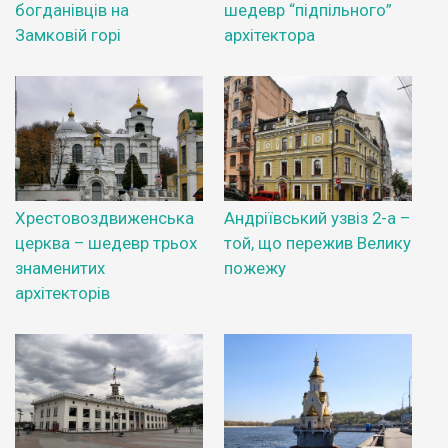
богданівців на
шедевр “підпільного”
Замковій горі
архітектора
Хрестовоздвиженська
Андріївський узвіз 2-а –
церква – шедевр трьох
той, що пережив Велику
знаменитих
пожежу
архітекторів