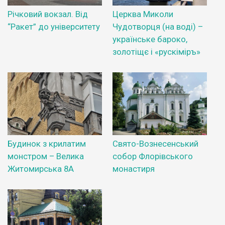
Річковий вокзал. Від
Церква Миколи
“Ракет” до університету
Чудотворця (на воді) –
українське бароко,
золотіщє і «рускіміръ»
Будинок з крилатим
Свято-Вознесенський
монстром – Велика
собор Флорівського
Житомирська 8А
монастиря