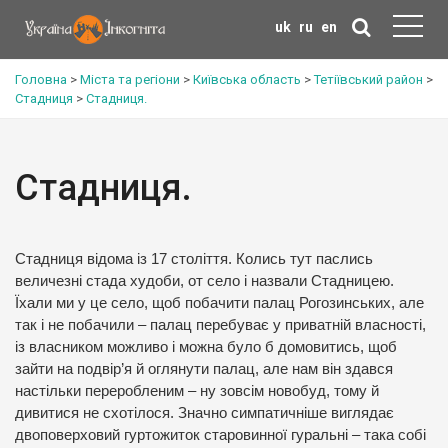
uk
ru
en
Головна
>
Міста та регіони
>
Київська область
>
Тетіївський район
>
Стадниця
>
Стадниця.
Стадниця.
Стадниця відома із 17 століття. Колись тут паслись
величезні стада худоби, от село і назвали Стадницею.
Їхали ми у це село, щоб побачити палац Рогозинських, але
так і не побачили – палац перебуває у приватній власності,
із власником можливо і можна було б домовитись, щоб
зайти на подвір’я й оглянути палац, але нам він здався
настільки переробленим – ну зовсім новобуд, тому й
дивитися не схотілося. Значно симпатичніше виглядає
двоповерховий гуртожиток старовинної гуральні – така собі