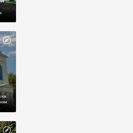
ий
і
4 км
ьким