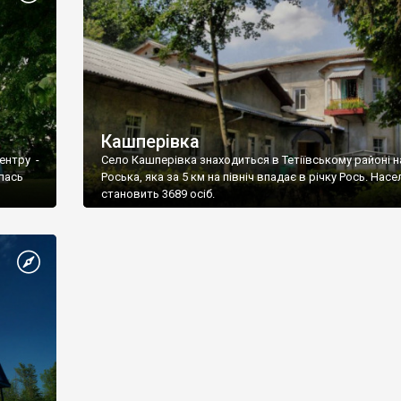
Кашперівка
ентру -
Село Кашперівка знаходиться в Тетіївському районі на
глась
Роська, яка за 5 км на північ впадає в річку Рось. Нас
становить 3689 осіб.
нницею.