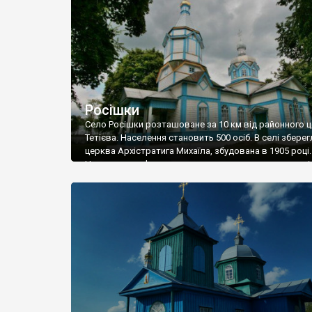
Росішки
Село Росішки розташоване за 10 км від районного ц
Тетієва. Населення становить 500 осіб. В селі збере
церква Архістратига Михаїла, збудована в 1905 році.
Церква дерев'яна, однокупольна з триярусною дзві