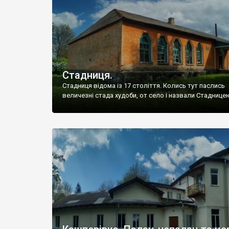
Стадниця.
Стадниця відома із 17 століття. Колись тут паслись
величезні стада худоби, от село і назвали Стаднице