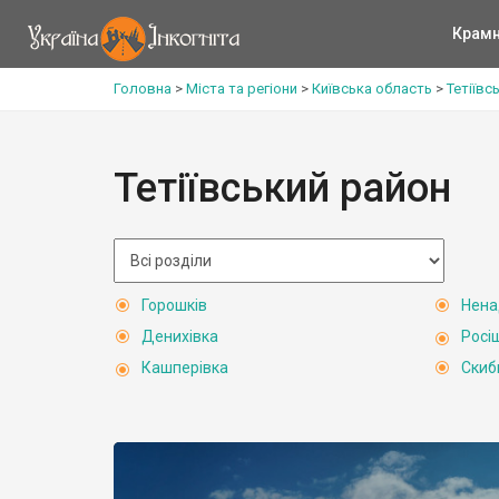
Крам
Головна
>
Міста та регіони
>
Київська область
>
Тетіївс
Тетіївський район
Горошків
Нена
Денихівка
Росі
Кашперівка
Скиб