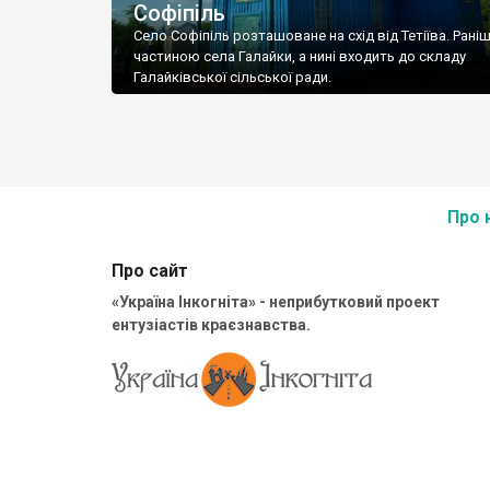
Софіпіль
Село Софіпіль розташоване на схід від Тетіїва. Рані
частиною села Галайки, а нині входить до складу
Галайківської сільської ради.
Про 
Про сайт
«Україна Інкогніта» - неприбутковий проект
ентузіастів краєзнавства.