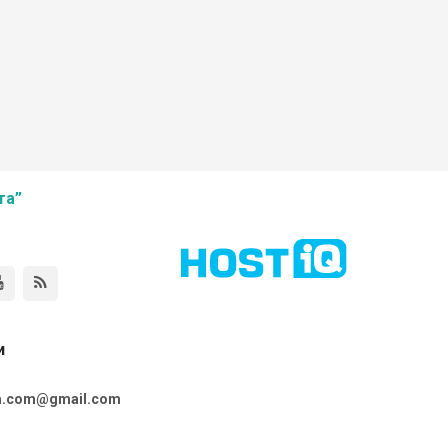
та”
и
ta.com@gmail.com