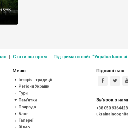
ше було
нас
Стати автором
Підтримати сайт “Україна Інкогні
Меню
Підпишіться
Історія і традиції
Регіони України
Тури
Зв'язок з нам
Пам'ятки
Природа
+38 050 9364428
Блог
ukrainaincogni
Галереї
Відео