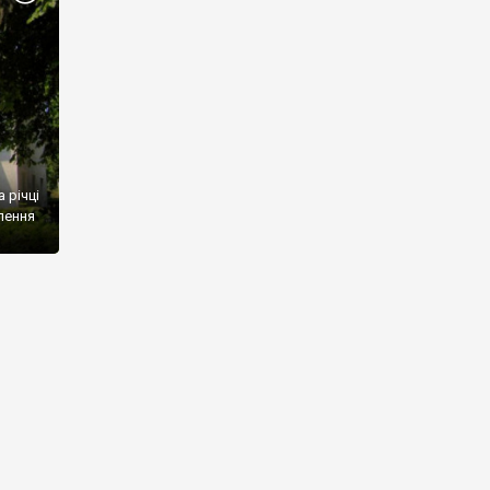
 річці
елення