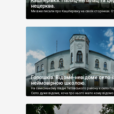
Кашперівка. Палац-непалац та це
нецерква.
Ми вже писали про Кашперівку на своїх сторінках. О
Горошків. Відоме-невідоме село і
неймовірною школою.
На самісінькому півдні Тетіївського району є село Г
Село дуже відоме, хоча про нього мало кому відомо 
отакий от парадокс.