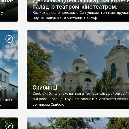
рква-
Денихівка (Денгофівка). Загублен
палац із театром-кінотеатром.
тут.
Колись це село належало Сангушкам, точніше, дружин
Януша Сангушка - Констанції Денгоф.
з
Скибинці
Село Скибинці знаходиться в Тетіївському районі за 1
від районного центру. Засноване в ХIV столітті козац
орошків.
сотником Скибою.
-