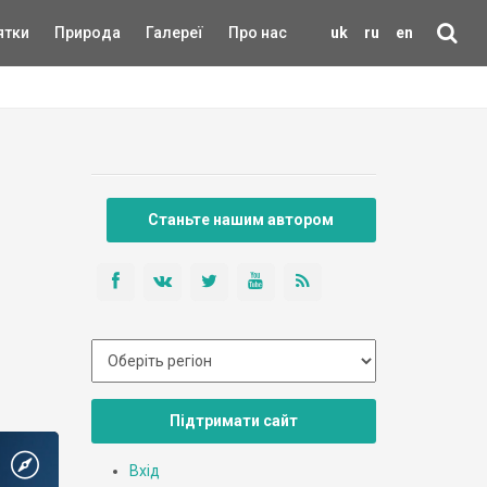
ятки
Природа
Галереї
Про нас
uk
ru
en
Станьте нашим автором
Підтримати сайт
Вхід