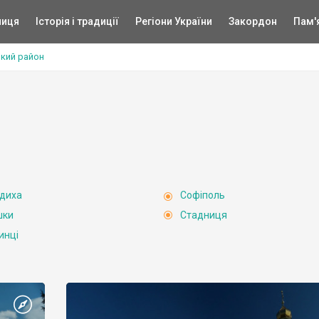
ниця
Історія і традиції
Регіони України
Закордон
Пам'
ький район
диха
Софіполь
шки
Стадниця
инці