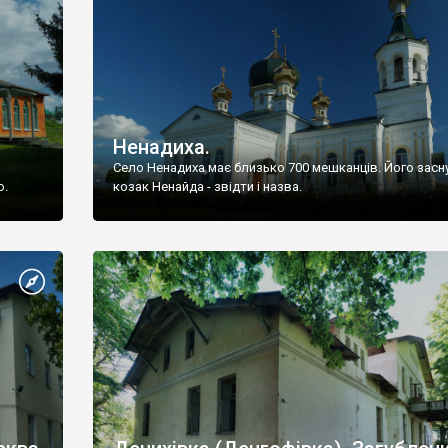
Ненадиха.
Село Ненадиха має близько 700 мешканців. Його засн
ю.
козак Ненайда - звідти і назва.