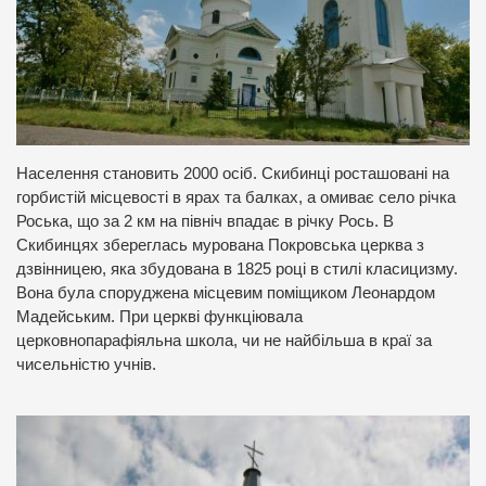
Населення становить 2000 осіб. Скибинці росташовані на
горбистій місцевості в ярах та балках, а омиває село річка
Роська, що за 2 км на північ впадає в річку Рось. В
Скибинцях збереглась мурована Покровська церква з
дзвінницею, яка збудована в 1825 році в стилі класицизму.
Вона була споруджена місцевим поміщиком Леонардом
Мадейським. При церкві функціювала
церковнопарафіяльна школа, чи не найбільша в краї за
чисельністю учнів.