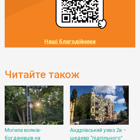
Наші благодійники
Читайте також
Могила вояків-
Андріївський узвіз 2в –
богданівців на
шедевр “підпільного”