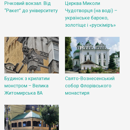
Річковий вокзал. Від
Церква Миколи
“Ракет” до університету
Чудотворця (на воді) –
українське бароко,
золотіщє і «рускіміръ»
Будинок з крилатим
Свято-Вознесенський
монстром – Велика
собор Флорівського
Житомирська 8А
монастиря