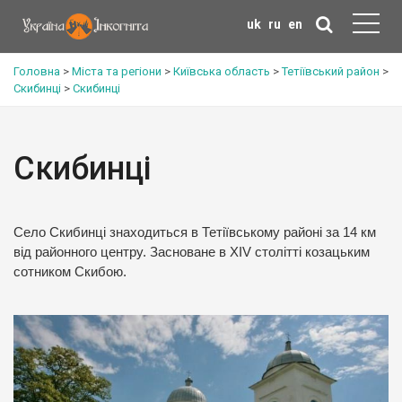
uk
ru
en
Головна
>
Міста та регіони
>
Київська область
>
Тетіївський район
>
Скибинці
>
Скибинці
Скибинці
Село Скибинці знаходиться в Тетіївському районі за 14 км
від районного центру. Засноване в ХIV столітті козацьким
сотником Скибою.