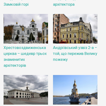
Замковій горі
архітектора
Хрестовоздвиженська
Андріївський узвіз 2-а –
церква – шедевр трьох
той, що пережив Велику
знаменитих
пожежу
архітекторів