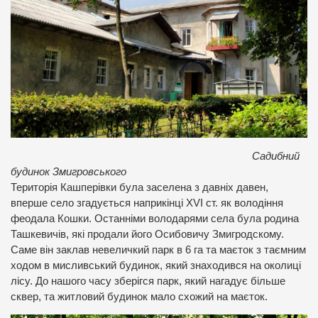
Садибний
будинок Змигровського
Територія Кашперівки була заселена з давніх давен,
вперше село згадується наприкінці XVI ст. як володіння
феодала Кошки. Останніми володарями села була родина
Ташкевичів, які продали його Осибовичу Змигродскому.
Саме він заклав невеличкий парк в 6 га та маєток з таємним
ходом в мисливський будинок, який знаходився на околиці
лісу. До нашого часу зберігся парк, який нагадує більше
сквер, та житловий будинок мало схожий на маєток.