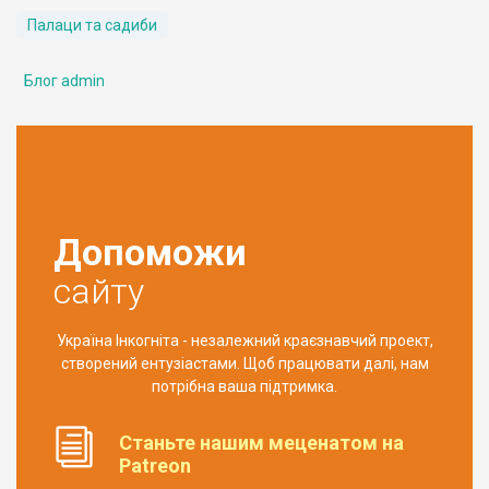
Палаци та садиби
Блог admin
Допоможи
сайту
Україна Інкогніта - незалежний краєзнавчий проект,
створений ентузіастами. Щоб працювати далі, нам
потрібна ваша підтримка.
Станьте нашим меценатом на
Patreon