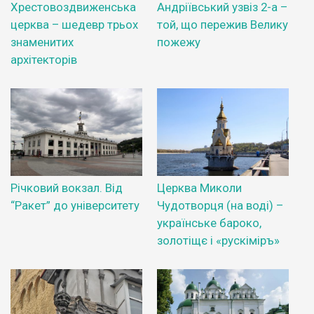
Хрестовоздвиженська
Андріївський узвіз 2-а –
церква – шедевр трьох
той, що пережив Велику
знаменитих
пожежу
архітекторів
Річковий вокзал. Від
Церква Миколи
“Ракет” до університету
Чудотворця (на воді) –
українське бароко,
золотіщє і «рускіміръ»