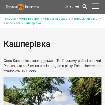
uk
ru
en
Головна
>
Міста та регіони
>
Київська область
>
Тетіївський район
>
Кашперівка
>
Кашперівка
Кашперівка
Село Кашперівка знаходиться в Тетіївському районі на річці
Роська, яка за 5 км на північ впадає в річку Рось. Населення
становить 3689 осіб.