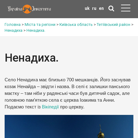
uk
ru
en
Головна
>
Міста та регіони
>
Київська область
>
Тетіївський район
>
Ненадиха
>
Ненадиха.
Ненадиха.
Село Ненадиха має близько 700 мешканців. Його заснував
козак Ненайда – звідти і назва. В селі є залишки панського
маєтку – там ніби у радянські часи був дитячий садок, але
головною пам’яткою села є церква Іоакима та Анни.
Подаємо текст із
Вікіпедії
про церкву.