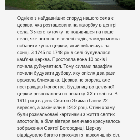
Однією з найдавніших споруд нашого села є
церква, яка розташована на пагорбку в центрі
села. З якого куточку не подивишся на наше
село, яке потопає в зелені садів, завжди можна
побачити купол церкви, який виблискує на
сонці. З 1745 по 1748 рік в селі будувалася
кам’яна церква. Простояла вона 10 років і
почала руйнуватися. Тому силами парафіян
почали будувати дубову, яку опісля два рази
вражала блискавка. Церква не згоріла, але
постраждав Іконостас. Будівництво цегляної
церкви розпочалося на початку XX століття. В
1911 році в день Святого Якима і Ганни 22
вересня, а закінчили в 1912 році. Стіни храму
були розмальовані картинами з життя святих
апостолів, а біля вівтаря величаво красувалось
зображення Святої Богородиці. Церкву
відвідувало багато прихожан з навколишніх сіл.