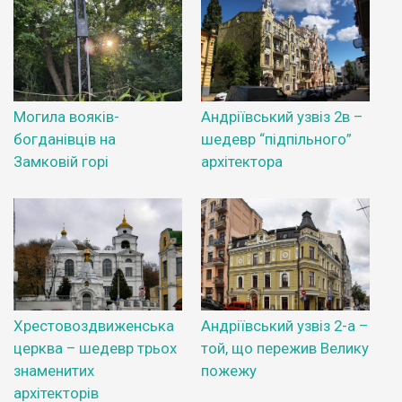
Могила вояків-
Андріївський узвіз 2в –
богданівців на
шедевр “підпільного”
Замковій горі
архітектора
Хрестовоздвиженська
Андріївський узвіз 2-а –
церква – шедевр трьох
той, що пережив Велику
знаменитих
пожежу
архітекторів