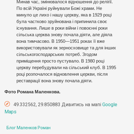
Минав час, змінювалося відношення до релігії.
По всій Україні руйнували Божі храми. Не
минуло це лихо і нашу церкву, яка в 1929 році
була частково зруйнована і припинила своє
існування. Лише в роки війни і повоєнні роки
сільська церква знову почала діяти, але діяла
вона тимчасово. В 1950—1951 роках її вже
використовували як зерносховище та для інших
сільськогосподарських потреб. Згодом
приміщення просто пустувало. В 1980 році
церкву перебудували на сільський клуб. В 1995
році розпочалося відновлення церкви, після
реставрації вона знову почала діяти.
Фото Романа Маленкова.
49.332562, 29.850883 Дивитись на мапі
Google
Maps
Блог Маленков Роман