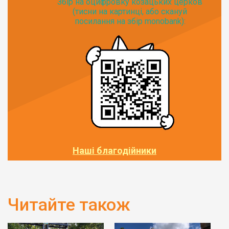
Збір на оцифровку козацьких церков
(тисни на картинці, або скануй
посилання на збір monobank):
Наші благодійники
Читайте також