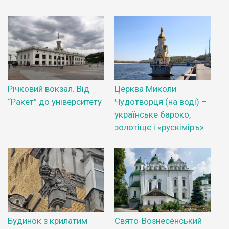
Річковий вокзал. Від
Церква Миколи
“Ракет” до університету
Чудотворця (на воді) –
українське бароко,
золотіщє і «рускіміръ»
Будинок з крилатим
Свято-Вознесенський