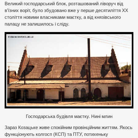
Великий господарський блок, розташований ліворуч від
в’їзних воріт, було збудовано вже у перше десятиліття ХХ
століття новими власниками маєтку, а від князівського
палацу не залишилось і сліду.
Господарська будівля маєтку. Нині млин
Зараз Козацьке живе спокійним провінційним життям. Якось
функціонують колгосп (КСП) та ПТУ, потихеньку