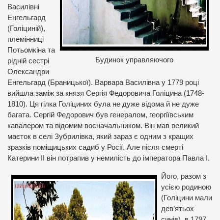
Василівні
Енгельгард
(Голіциній),
племінниці
Потьомкіна та
Будинок управляючого
рідній сестрі
Олександри
Енгельгард (Браницької). Варвара Василівна у 1779 році
вийшла заміж за князя Сергія Федоровича Голіцина (1748-
1810). Ця гілка Голіциних була не дуже відома й не дуже
багата. Сергій Федорович був генералом, георгіївським
кавалером та відомим воєначальником. Він мав великий
маєток в селі Зубрилівка, який зараз є одним з кращих
зразків поміщицьких садиб у Росії. Але після смерті
Катерини ІІ він потрапив у немилість до імператора
Павла І.
Його, разом з
усією родиною
(Голіцини мали
дев’ятьох
синів), в 1797