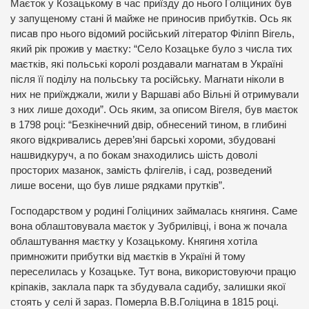
Маєток у Козацькому в час приїзду до нього Голіциних був
у запущеному стані й майже не приносив прибутків. Ось як
писав про нього відомий російський літератор Філіпп Вігель,
який рік прожив у маєтку: “Село Козацьке було з числа тих
маєтків, які польські королі роздавали магнатам в Україні
після її поділу на польську та російську. Магнати ніколи в
них не приїжджали, жили у Варшаві або Вільні й отримували
з них лише доходи”. Ось яким, за описом Вігеля, був маєток
в 1798 році: “Безкінечний двір, обнесений тином, в глибині
якого відкривались дерев’яні барські хороми, збудовані
нашвидкуруч, а по бокам знаходились шість доволі
просторих мазанок, замість флігелів, і сад, розведений
лише восени, що був лише рядками прутків”.
Господарством у родині Голіциних займалась княгиня. Саме
вона облаштовувала маєток у Зубрилівці, і вона ж почала
облаштування маєтку у Козацькому. Княгиня хотіла
примножити прибутки від маєтків в Україні й тому
переселилась у Козацьке. Тут вона, використовуючи працю
кріпаків, заклала парк та збудувала садибу, залишки якої
стоять у селі й зараз. Померла В.В.Голіцина в 1815 році.