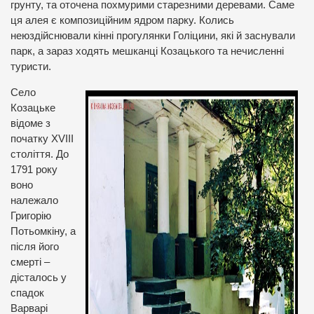
грунту, та оточена похмурими старезними деревами. Саме
ця алея є композиційним ядром парку. Колись
неюздійснювали кінні прогулянки Голіцини, які й заснували
парк, а зараз ходять мешканці Козацького та нечисленні
туристи.
Село
Козацьке
відоме з
початку XVIII
століття. До
1791 року
воно
належало
Григорію
Потьомкіну, а
після його
смерті –
дісталось у
спадок
Варварі