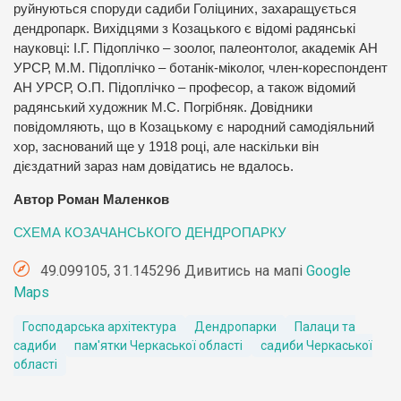
руйнуються споруди садиби Голіциних, захаращується
дендропарк. Вихідцями з Козацького є відомі радянські
науковці: І.Г. Підоплічко – зоолог, палеонтолог, академік АН
УРСР, М.М. Підоплічко – ботанік-міколог, член-кореспондент
АН УРСР, О.П. Підоплічко – професор, а також відомий
радянський художник М.С. Погрібняк. Довідники
повідомляють, що в Козацькому є народний самодіяльний
хор, заснований ще у 1918 році, але наскільки він
дієздатний зараз нам довідатись не вдалось.
Автор Роман Маленков
СХЕМА КОЗАЧАНСЬКОГО ДЕНДРОПАРКУ
49.099105, 31.145296 Дивитись на мапі
Google
Maps
Господарська архітектура
Дендропарки
Палаци та
садиби
пам'ятки Черкаської області
садиби Черкаської
області