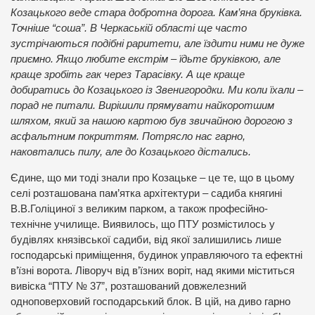
Козацького веде стара добротна дорога. Кам’яна бруківка.
Точніше “соша”. В Черкаській області ще часто
зустрічаються подібні раритети, але їздити ними не дуже
приємно. Якщо любите екстрім – їдьте бруківкою, але
краще зробіть гак через Тарасівку. А ще краще
добиратись до Козацького із Звенигородки. Ми коли їхали –
порад не питали. Вирішили прямувати найкоротшим
шляхом, який за нашою картою був звичайною дорогою з
асфальтним покриттям. Потрясло нас гарно,
наковтались пилу, але до Козацького дістались.
Єдине, що ми тоді знали про Козацьке – це те, що в цьому
селі розташована пам’ятка архітектури – садиба княгині
В.В.Голіциної з великим парком, а також професійно-
технічне училище. Виявилось, що ПТУ розмістилось у
будівлях князівської садиби, від якої залишились лише
господарські приміщення, будинок управляючого та ефектні
в’їзні ворота. Ліворуч від в’їзних воріт, над якими міститься
вивіска “ПТУ № 37”, розташований довжелезний
одноповерховий господарський блок. В цій, на диво гарно