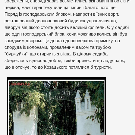
збереженій, споруді зараз розмістились різноманітні об’єкти:
церква, майстерні техучилища, млин і багато чого ще.
Поряд із господарським блоком, навпроти в’їзних воріт,
розташований двоповерховий будинок управляючого,
ліворуч від якого стоїть досить великий флігель. Є у садибі
ще один господарський блок, хоча можливо колись він був
заїжджим двором. Це довга одноповерхова прямокутна
споруда із колонами, проваленим дахом та трубою
“буржуйки”, що стирчить з вікна. В цілому садиба
збереглась відносно добре, і якби привести до ладу парк,
що її оточує, то до Козацького потяглися б туристи.