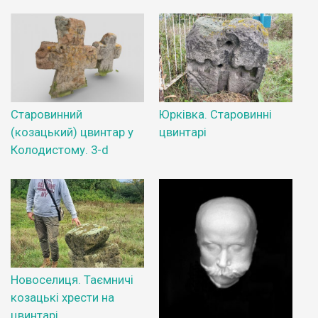
Старовинний
Юрківка. Старовинні
(козацький) цвинтар у
цвинтарі
Колодистому. 3-d
Новоселиця. Таємничі
козацькі хрести на
цвинтарі