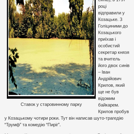
році
відправили у
Козацьке. З
Голіциними до
Козацького
приїхав і
особистий
секретар князя
та вчитель
його двох синів
– Іван
Андрійович
Крилов, який
ще не був
відомим
Ставок у старовинному парку
байкарем.
Крилов пробув
у Козацькому чотири роки. Тут він написав шуто-трагедію
“Трумф” та комедію “Пиріг”.