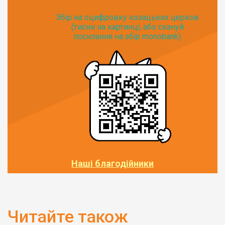
Збір на оцифровку козацьких церков
(тисни на картинці, або скануй
посилання на збір monobank):
Наші благодійники
Читайте також