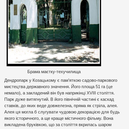
Брама маєтку-техучилища
Дендропарк у Козацькому є пам’яткою садово-паркового
мистецтва державного значення. Його площа 51 га (це
немало), а закладений він був наприкінці ХVIII століття.
Парк дуже витягнутий. В його північній частині є каскад
ставків, до яких веде довжелезна, пряма як стріла, алея.
Алея ця могла б слугувати чудовою декорацією для будь
якого історичного, а ще краще містичного фільму. Вона
викладена бруківкою, що за століття вкрилась шаром