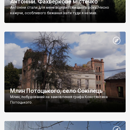
Антоніни. Фахверкове містечко
Антоніни стали для мене відкриттям цього року. Чесно
кажучи, особливого бажання їхати туди я не мав.
Млин Потоцького, село Сокілець
Млин, побудований на замовлення графа Констянтина
Потоцького.