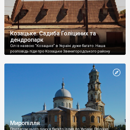
Козацьке. Садиба Голіциних та
дендропарк
Сіл із назвою "Козацьке" в Україні дуже багато. Наша
розповідь піде про Козацьке Звенигородського району
Черкаської області.
Миропілля
Протягом цього року я багато їздив по Україні. Проїхав