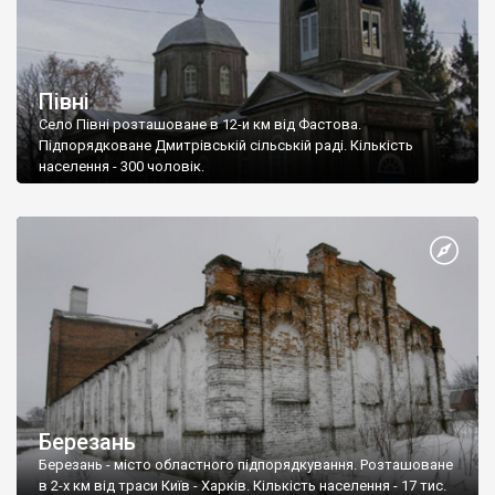
Півні
Село Півні розташоване в 12-и км від Фастова.
Підпорядковане Дмитрівській сільській раді. Кількість
населення - 300 чоловік.
Березань
Березань - місто областного підпорядкування. Розташоване
в 2-х км від траси Київ - Харків. Кількість населення - 17 тис.