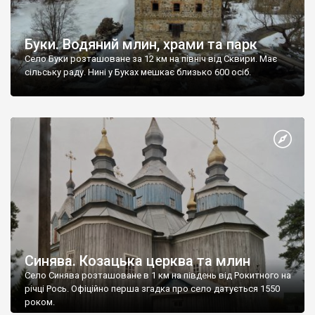
Буки. Водяний млин, храми та парк
Село Буки розташоване за 12 км на північ від Сквири. Має
сільську раду. Нині у Буках мешкає близько 600 осіб.
Синява. Козацька церква та млин
Село Синява розташоване в 1 км на південь від Рокитного на
річці Рось. Офіційно перша згадка про село датується 1550
роком.