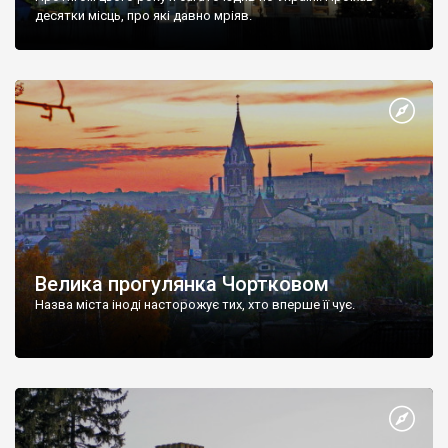
десятки місць, про які давно мріяв.
Велика прогулянка Чортковом
Назва міста іноді насторожує тих, хто вперше її чує.