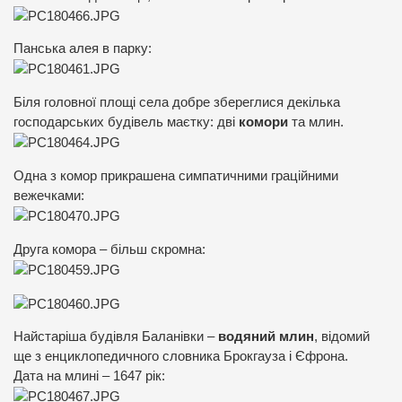
Панська алея в парку:
Біля головної площі села добре збереглися декілька
господарських будівель маєтку: дві
комори
та млин.
Одна з комор прикрашена симпатичними граційними
вежечками:
Друга комора – більш скромна:
Найстаріша будівля Баланівки –
водяний млин
, відомий
ще з енциклопедичного словника Брокгауза і Єфрона.
Дата на млині – 1647 рік: