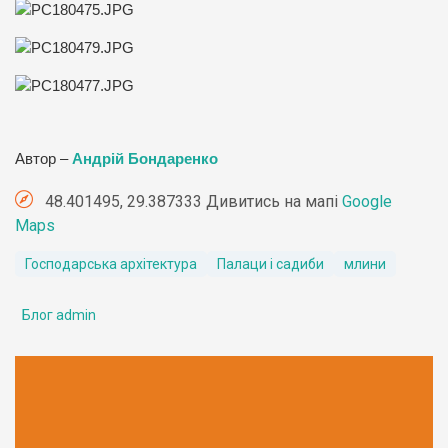
Автор –
Андрій Бондаренко
48.401495, 29.387333 Дивитись на мапі
Google
Maps
Господарська архітектура
Палаци і садиби
млини
Блог admin