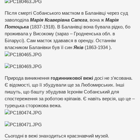
Після смерті Собанського маєтком в Баланівці через суд
заволоділа
Марія Ксаверівна Сапєга
, вона ж
Марія
Потоцька
(1837-1918). В Баланівці вона бувала рідко, бо
проживала у Високому (зараз – Гродненська обл. в
Біларусі). Сам маєток здавався в оренду. Останнім
власником Баланівки був її син
Яків
(1863-1934 ).
Природа виникнення
годинникової вежі
досі не з’ясована.
Є відомості, що її збудували ще за Любомирських. Інші
пишуть, що башту збудував Ієронім Собанський для
спостереження за роботою кріпаків. Є навіть версія, що це –
турецька сторожова вежа.
Сьогодні в вежі знаходиться краєзнавчий музей.