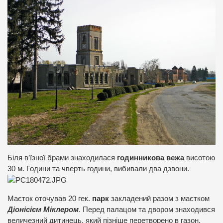
Біля в’їзної брами знаходилася
годинникова вежа
висотою
30 м. Години та чверть години, вибивали два дзвони.
Маєток оточував 20 гек.
парк
закладений разом з маєтком
Діонісієм Міклером
. Перед палацом та двором знаходився
величезний дитинець, який пізніше перетворено в газон.