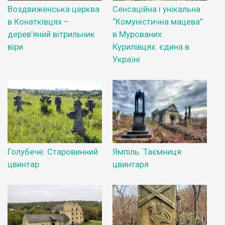
Воздвиженська церква
Сенсаційна і унікальна
в Конатківцях –
“Комуністична мацева”
дерев’яний вітрильник
в Мурованих
віри
Курилівцях: єдина в
Україні
Голубече. Старовинний
Ямпіль. Таємниця
цвинтар
цвинтаря