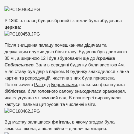
У 1860 р. палац був розібраний і з цегли була збудована
церква
:
Після знищення палацу помешканням дідичам та
державцям служив двір біля ставу. Будинок був довжиною
30 м., а шириною 12 і був збудований ще до
Ієроніма
Собанського
. Зали в середині будинку були висотою 4м.
Біля ставу був двір з парком. В будинку знаходилося кілька
картин та репродукцій, частина з них була привезена
Потоцькими з
Раю
під
Бережанами
, польсько-французька
бібліотека, біля головного салону знаходилася оранжерея,
яка слугувала як зимовий сад. В оранжереї вирощували
кактуси, пальми цитрусові та численні квіти.
Від маєтку залишився
флігель
, в якому згодом була
земська школа, а після війни – дільнична лікарня.