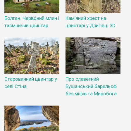
Болган. Червоний млин і
Кам’яний хрест на
таємничий цвинтар
цвинтарі у Дзигівці 3D
Старовинний цвинтар у
Про славетний
селі Стіна
Бушанський барельєф
без міфів та Миробога