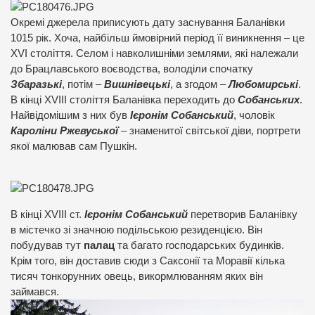
Окремі джерела приписують дату заснування Баланівки
1015 рік. Хоча, найбільш ймовірний період її виникнення – це
XVI століття. Селом і навколишніми землями, які належали
до Брацлавського воєводства, володіли спочатку
Збаразькі
, потім –
Вишнівецькі
, а згодом –
Любомирські
.
В кінці XVIII століття Баланівка переходить до
Собанських
.
Найвідомішим з них був
Ієронім Собанський
, чоловік
Кароліни Ржевуської
– знаменитої світської діви, портрети
якої малював сам Пушкін.
В кінці XVIII ст.
Ієронім Собанський
перетворив Баланівку
в містечко зі значною подільською резиденцією. Він
побудував тут
палац
та багато господарських будинків.
Крім того, він доставив сюди з Саксонії та Моравії кілька
тисяч тонкорунних овець, викормлюванням яких він
займався.