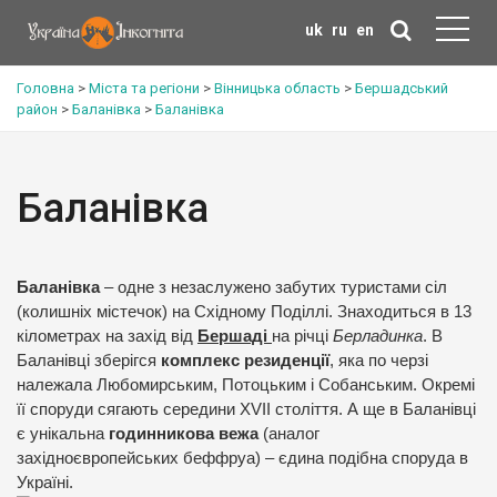
uk
ru
en
Головна
>
Міста та регіони
>
Вінницька область
>
Бершадський
район
>
Баланівка
>
Баланівка
Баланівка
Баланівка
– одне з незаслужено забутих туристами сіл
(колишніх містечок) на Східному Поділлі. Знаходиться в 13
кілометрах на захід від
Бершаді
на річці
Берладинка
. В
Баланівці зберігся
комплекс резиденції
, яка по черзі
належала Любомирським, Потоцьким і Собанським. Окремі
її споруди сягають середини XVII століття. А ще в Баланівці
є унікальна
годинникова вежа
(аналог
західноєвропейських беффруа) – єдина подібна споруда в
Україні.