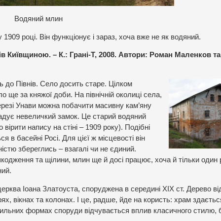
Водяний млин
1909 році. Він функціонує і зараз, хоча вже не як водяний.
 Київщиною. – К.: Грані-Т, 2008. Автори: Роман Маленков т
ь до Півнів. Село досить старе. Цілком
о ще за княжої доби. На північній околиці села,
ерезі Унави можна побачити масивну кам’яну
гадує невеличкий замок. Це старий водяний
 вірити напису на стіні – 1909 року). Подібні
я в басейні Росі. Для цієї ж місцевості він
вністю збереглись – взагалі чи не єдиний.
одження та щілини, млин ще й досі працює, хоча й тільки один 
ний.
церква Іоана Златоуста, споруджена в середині ХІХ ст. Дерево від
х, вікнах та колонах. І це, радше, йде на користь: храм здаєть
авильних формах споруди відчувається вплив класичного стилю, 