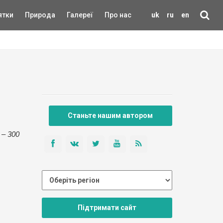
ятки
Природа
Галереї
Про нас
uk
ru
en
Станьте нашим автором
 – 300
Підтримати сайт