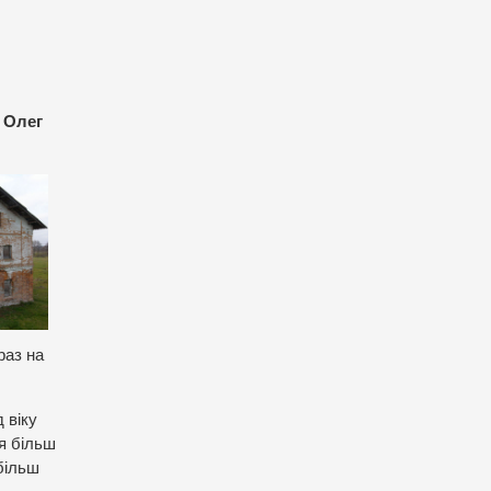
а Олег
раз на
 віку
ся більш
більш