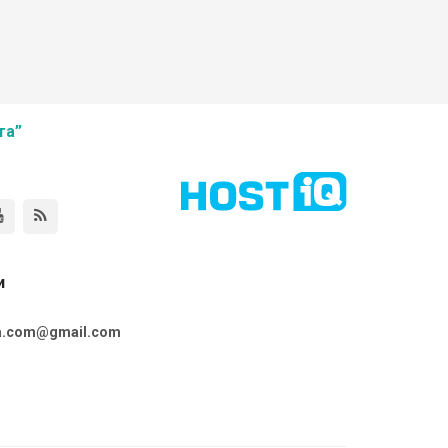
та”
и
ta.com@gmail.com