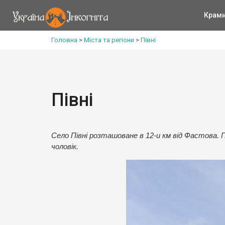
Крам
Головна
>
Міста та регіони
>
Півні
Півні
Село Півні розташоване в 12-и км від Фастова. П
чоловік.