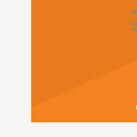
Зб
(т
по