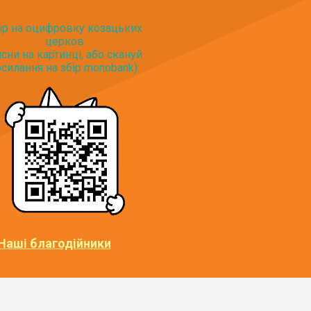
ір на оцифровку козацьких
церков
исни на картинці, або скануй
силання на збір monobank):
Наші благодійники