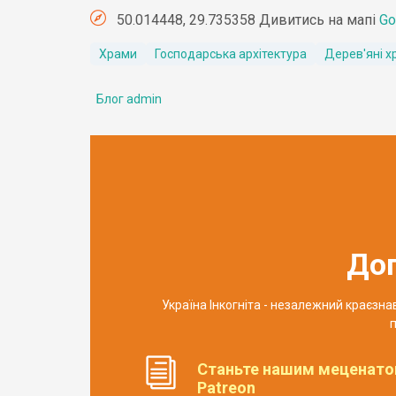
50.014448, 29.735358 Дивитись на мапі
Go
Храми
Господарська архітектура
Дерев'яні х
Блог admin
До
Україна Інкогніта - незалежний краєзн
п
Станьте нашим меценато
Patreon