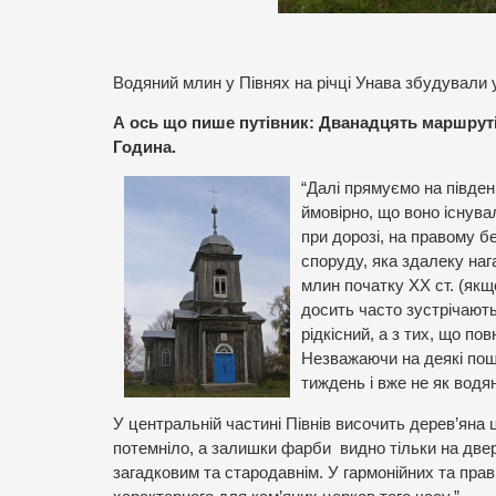
Водяний млин у Півнях на річці Унава збудували у 
А ось що пише путівник: Дванадцять маршрутів
Година.
“Далі прямуємо на півден
ймовірно, що воно існувал
при дорозі, на правому б
споруду, яка здалеку на
млин початку ХХ ст. (якщо
досить часто зустрічаютьс
рідкісний, а з тих, що по
Незважаючи на деякі пошк
тиждень і вже не як водя
У центральній частині Півнів височить дерев’яна 
потемніло, а залишки фарби видно тільки на дверя
загадковим та стародавнім. У гармонійних та пр