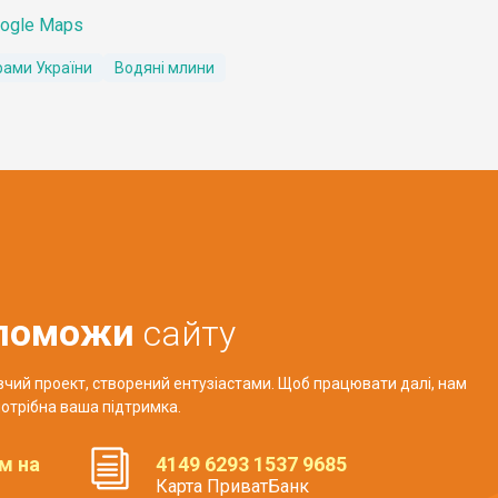
ogle Maps
рами України
Водяні млини
поможи
сайту
авчий проект, створений ентузіастами. Щоб працювати далі, нам
отрібна ваша підтримка.
м на
4149 6293 1537 9685
Карта ПриватБанк