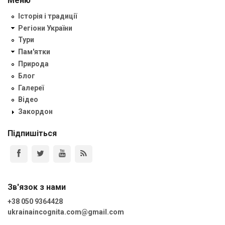
Меню
Історія і традиції
Регіони України
Тури
Пам'ятки
Природа
Блог
Галереї
Відео
Закордон
Підпишіться
Зв'язок з нами
+38 050 9364428
ukrainaincognita.com@gmail.com