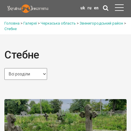
uk
ru
en
Головна
>
Галереї
>
Черкаська область
>
Звенигородський район
>
Стебне
Стебне