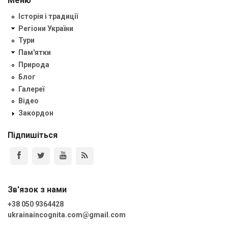
Меню
Історія і традиції
Регіони України
Тури
Пам'ятки
Природа
Блог
Галереї
Відео
Закордон
Підпишіться
Зв'язок з нами
+38 050 9364428
ukrainaincognita.com@gmail.com