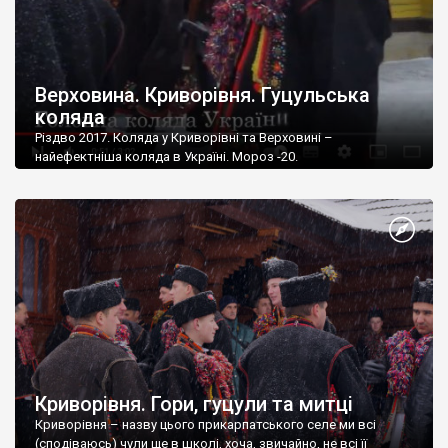
Верховина. Криворівня. Гуцульська
коляда
Різдво 2017. Коляда у Криворівні та Верховині –
найефектніша коляда в Україні. Мороз -20.
Криворівня. Гори, гуцули та митці
Криворівня – назву цього прикарпатського селе ми всі
(сподіваюсь) чули ще в школі, хоча, звичайно, не всі її