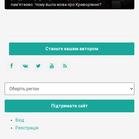
пам’ятаємо. Чому йшла мова про Криворівню?
Станьте нашим автором
Підтримати сайт
Вхід
Реєстрація