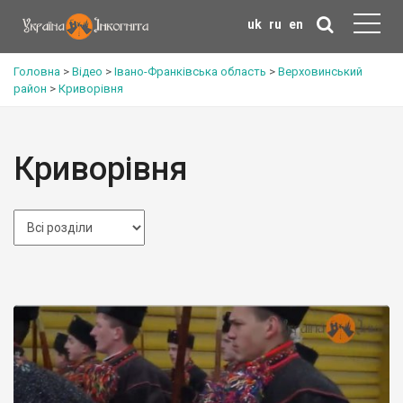
uk
ru
en
Головна
>
Відео
>
Івано-Франківська область
>
Верховинський
район
>
Криворівня
Криворівня