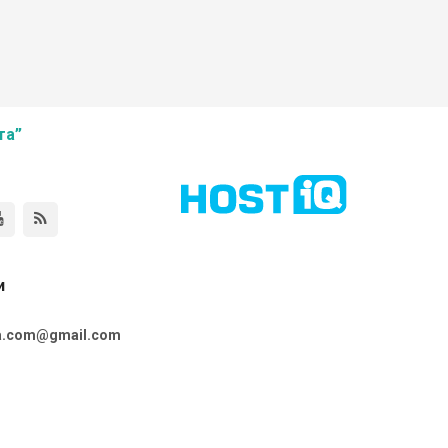
та”
и
ta.com@gmail.com