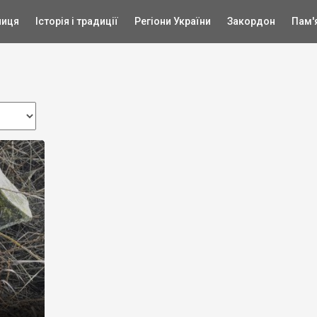
ниця
Історія і традиції
Регіони України
Закордон
Пам'