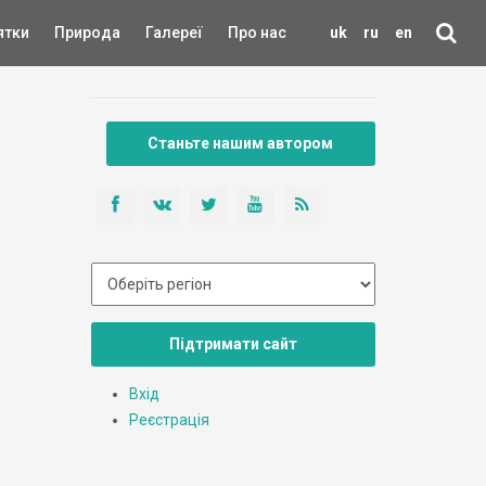
ятки
Природа
Галереї
Про нас
uk
ru
en
Станьте нашим автором
Підтримати сайт
Вхід
Реєстрація