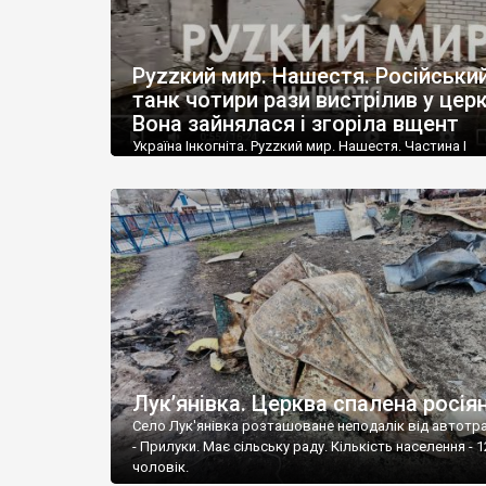
Руzzкий мир. Нашестя. Російськи
танк чотири рази вистрілив у церк
Вона зайнялася і згоріла вщент
Україна Інкогніта. Руzzкий мир. Нашестя. Частина І
Лук’янівка, Новий Биків, Нова Басань, Перемога. 24
російська орда перетнула кордон і трасою Н 07, пов
попрямувала у напрямку Києва. Вже за добу загарбн
були на межі Чернігівської та Київської областей. Си
української територіальної оборони зупинили ворогі
лінії заплави річки Трубіж. Звідси росіяни, великими
загонами […]
Лук’янівка. Церква спалена росія
Село Лук'янівка розташоване неподалік від автотра
- Прилуки. Має сільську раду. Кількість населення - 
чоловік.