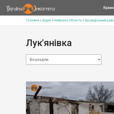
Крам
Головна
>
Відео
>
Київська область
>
Броварський рай
Лук'янівка