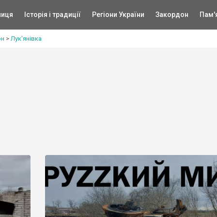
ниця
Історія і традиції
Регіони України
Закордон
Пам'
он
>
Лук'янівка