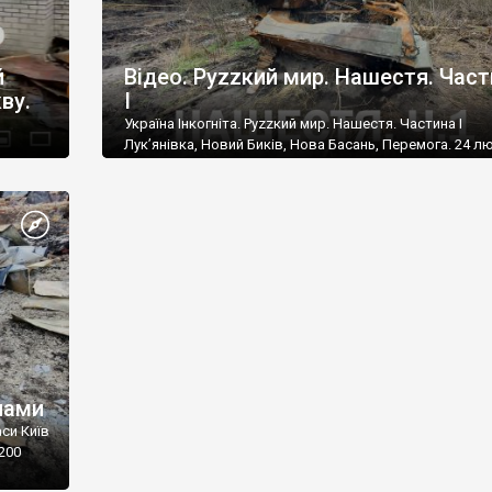
й
Відео. Руzzкий мир. Нашестя. Час
ву.
І
Україна Інкогніта. Руzzкий мир. Нашестя. Частина І
Лук’янівка, Новий Биків, Нова Басань, Перемога. 24 л
російська орда перетнула кордон і трасою Н 07, повз
 лютого
попрямувала у напрямку Києва. Вже за добу загарбни
з Суми,
були на межі Чернігівської та Київської областей. Сил
ики
української територіальної оборони зупинили ворогів
ли
лінії заплави річки Трубіж. Звідси росіяни, великими
в на
загонами […]
нами
си Київ
1200