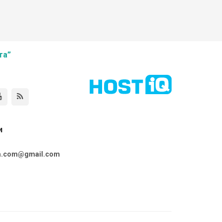
та”
и
ta.com@gmail.com