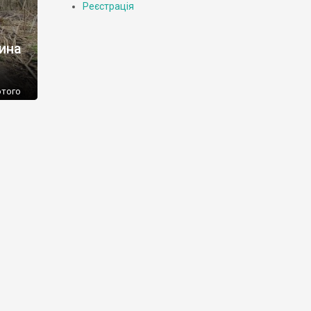
Реєстрація
тина
ютого
 Суми,
ки
и
 на