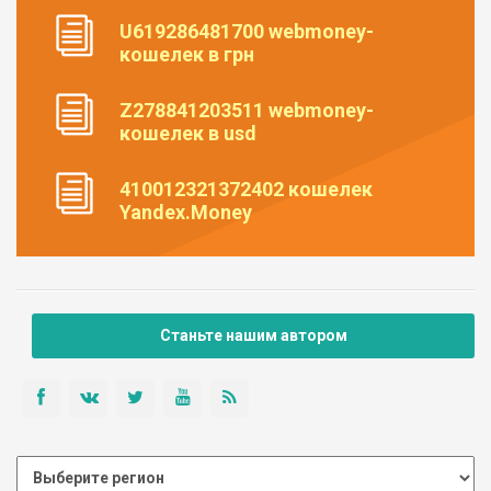
U619286481700 webmoney-
кошелек в грн
Z278841203511 webmoney-
кошелек в usd
410012321372402 кошелек
Yandex.Money
Станьте нашим автором