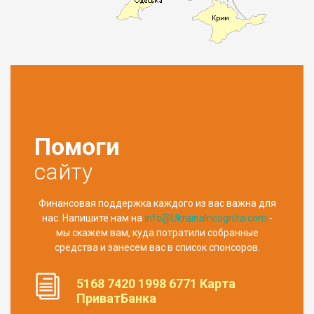
Помоги
сайту
Финансовая поддержка каждого из вас важна для
нас. Напишите нам на
info@UkrainaIncognita.com
-
мы скажем вам, куда потратили собранные
средства и занесем вас в список спонсоров.
5168 7420 1998 6771 Карта
ПриватБанка