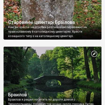
Старовинні цвинтарі Браїлова
Кам’яні хрести і надгробки розташовані переважно на
православному й католицькому цвинтарях. Хрести
козацького типу є на католицькому цвинтарі.
Браилов
Браилов я решил посетить по дороге домой c
Тернопольщины. Ночевал той ночью около городка Литин,