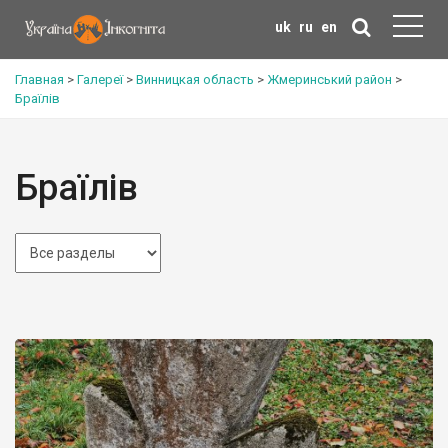
uk
ru
en
Главная
>
Галереї
>
Винницкая область
>
Жмеринський район
>
Браїлів
Браїлів