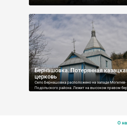
Бернашовка. Потерянная казацка
церковь
Село Бернашовка расположено на западе Могилев-
Подольского района. Лежит на высоком правом бер
Днестра (на другой стороне уже Буковина). Имеет с
совет.
О на