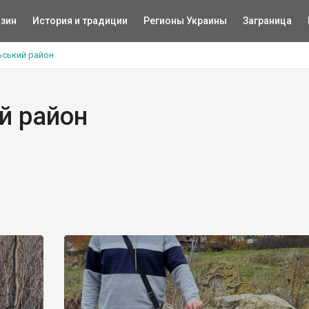
зин
История и традиции
Регионы Украины
Заграница
ьський район
й район