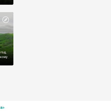
год,
скому
а»