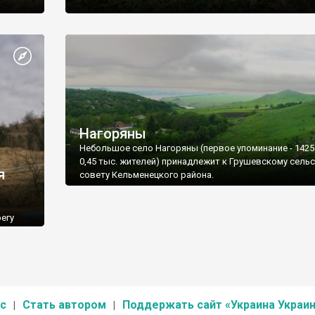
Нагоряны
Небольшое село Нагоряны (первое упоминание - 1425 
0,45 тыс. жителей) принадлежит к Грушевскому сель
я
совету Кельменецкого района.
егу
ельский
с
Стать автором
Поддержать сайт «Украина Украин