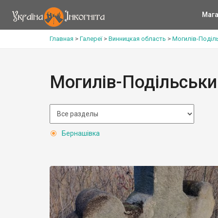
Мага
Главная
>
Галереї
>
Винницкая область
>
Могилів-Поділ
Могилів-Подільськи
Бернашівка