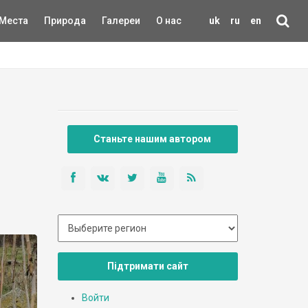
Места
Природа
Галереи
О нас
uk
ru
en
Станьте нашим автором
Підтримати сайт
Войти