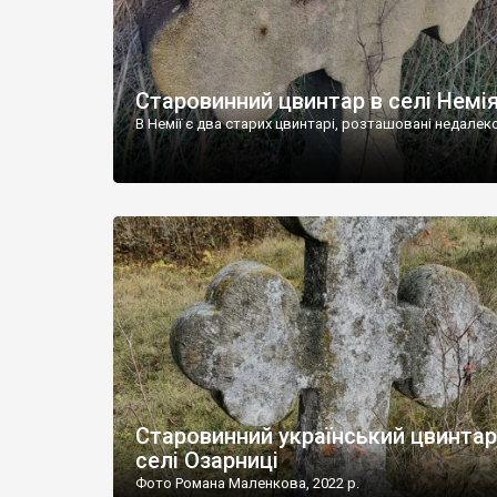
Старовинний цвинтар в селі Немі
В Немії є два старих цвинтарі, розташовані недалеко
Старовинний український цвинтар
селі Озарниці
Фото Романа Маленкова, 2022 р.