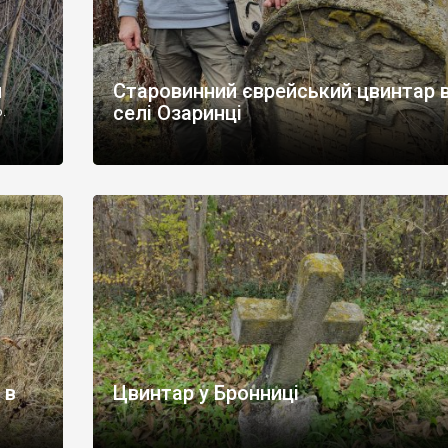
я
Старовинний єврейський цвинтар 
селі Озаринці
.
 в
Цвинтар у Бронниці