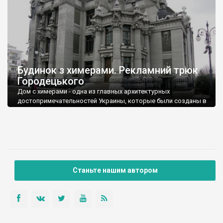
Будинок з химерами. Рекламний трюк
Городецького
Дом с химерами - одна из главных архитектурных
достопримечательностей Украины, которые были созданы в
20 веке в стиле модерн. Самая красивая железобетонная
постройка Киева (хотя на вкус и цвет ...). Визитка гениального
архитектора Владислава Городецкого. Самый эффектный
доходный дом города, в котором сейчас «на шару»
квартирует Президент Украины. И что интересно - ни одной
химеры на нем, еще один гениальный творец, скульптор Элио
Саля, не поставил. Да и возник дом (именно в таком виде)
Станьте нашим автором
можно сказать, почти случайно ...