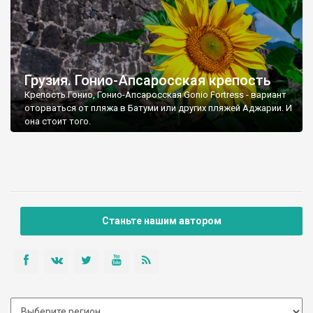
Грузия. Гонио-Апсаросская крепость
Крепость Гонио, Гонио-Апсаросская Gonio Fortress - вариант
оторваться от пляжа в Батуми или других пляжей Аджарии. И
она стоит того.
Станьте нашим автором