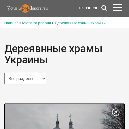
uk
ru
en
Главная
>
Міста та регіони
>
Дереявнные храмы Украины
Дереявнные храмы
Украины