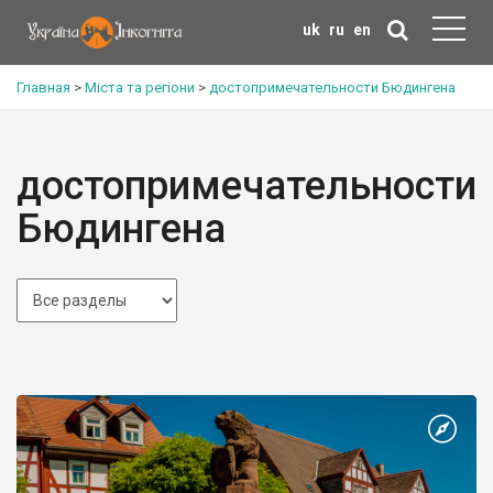
uk
ru
en
Главная
>
Міста та регіони
>
достопримечательности Бюдингена
достопримечательности
Бюдингена