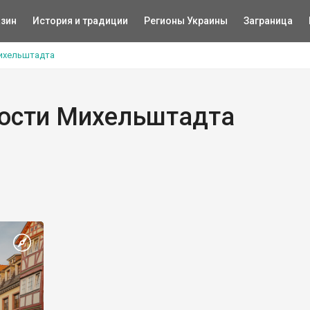
зин
История и традиции
Регионы Украины
Заграница
ихельштадта
ости Михельштадта