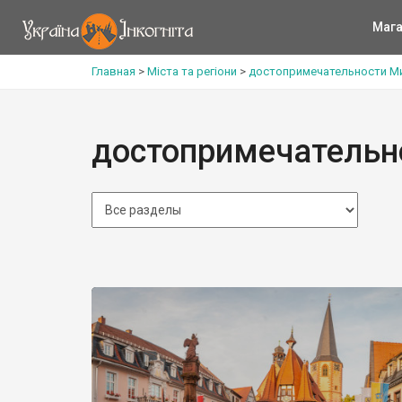
Мага
Главная
>
Міста та регіони
>
достопримечательности М
достопримечательн