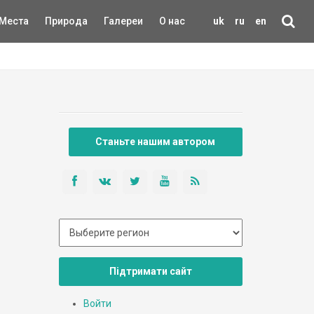
Места
Природа
Галереи
О нас
uk
ru
en
Станьте нашим автором
Підтримати сайт
Войти