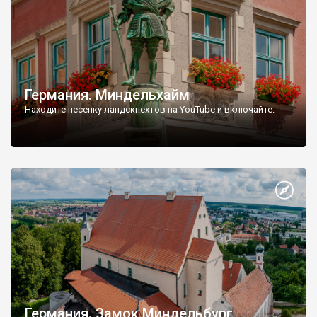
Германия. Миндельхайм
Находите песенку ландскнехтов на YouTube и включайте.
Германия. Замок Миндельбург