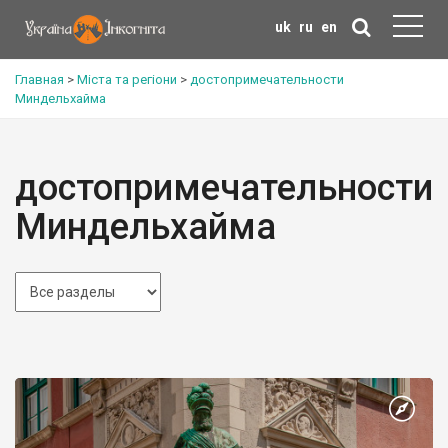
uk
ru
en
Главная
>
Міста та регіони
>
достопримечательности
Миндельхайма
достопримечательности
Миндельхайма