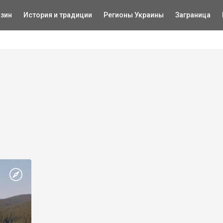
зин
История и традиции
Регионы Украины
Заграница