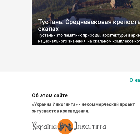
Тустань. Средневековая крепость
скалах
Тустань - это памятник природы, архитектуры и арх
национального значения, на скальном комплексе к
в IX -XIII вв. существовал деревянный город-крепост
О на
Об этом сайте
«Украина Инкогнита» - некоммерческий проект
энтузиастов краеведения.