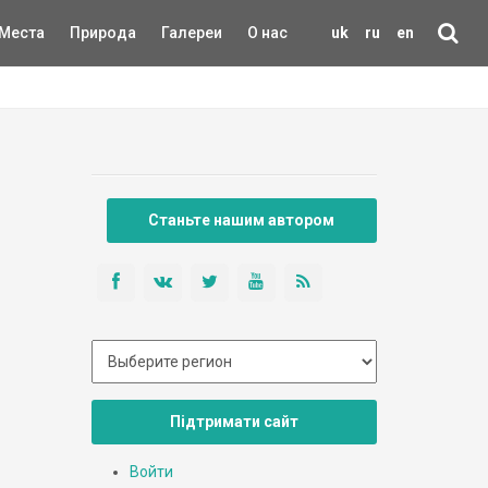
Места
Природа
Галереи
О нас
uk
ru
en
Станьте нашим автором
Підтримати сайт
Войти