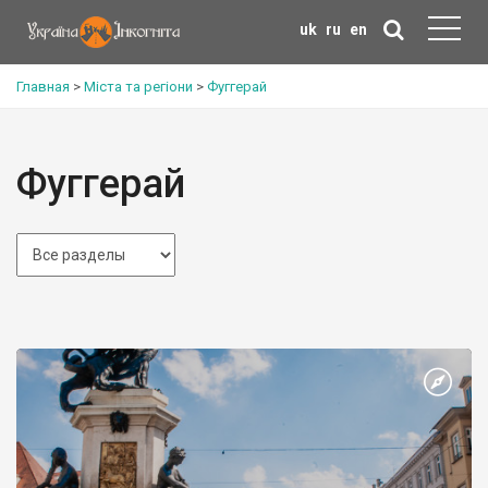
uk
ru
en
Главная
>
Міста та регіони
>
Фуггерай
Фуггерай