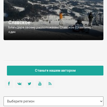
Славское
Благодаря своему расположению Славское (Славське) -
один
Станьте нашим автором