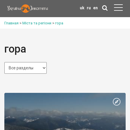
uk
ru
en
Главная
>
Міста та регіони
>
гора
гора