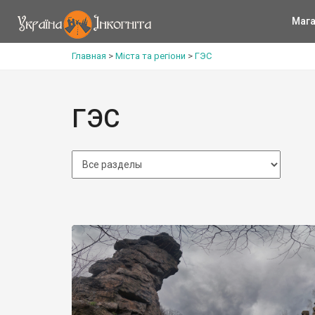
Мага
Главная
>
Міста та регіони
>
ГЭС
ГЭС