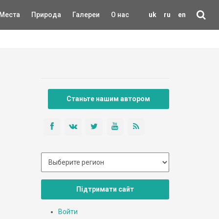
Места
Природа
Галереи
О нас
uk
ru
en
Станьте нашим автором
Підтримати сайт
Войти