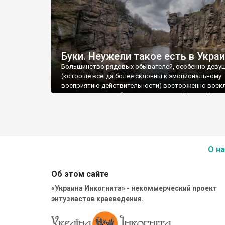
Буки. Неужели такое есть в Укра
Большинство рядовых обывателей, особенно деву
(которые всегда более склонны к эмоциональному
восприятию действительности) восторженно воск
просматривая изображения каньона в Буках: «Неу
О на
Об этом сайте
«Украина Инкогнита» - некоммерческий проект
энтузиастов краеведения.