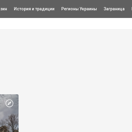
зин
История и традиции
Регионы Украины
Заграница