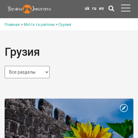
uk
ru
en
Главная
>
Міста та регіони
>
Грузия
Грузия