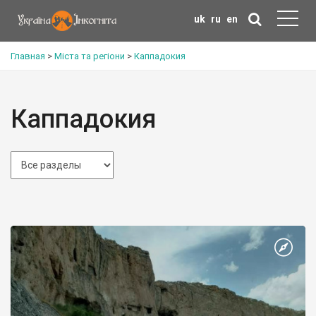
uk
ru
en
Главная
>
Міста та регіони
>
Каппадокия
Каппадокия