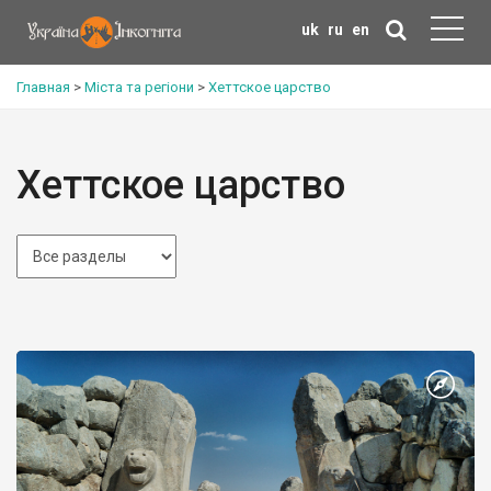
uk
ru
en
Главная
>
Міста та регіони
>
Хеттское царство
Хеттское царство