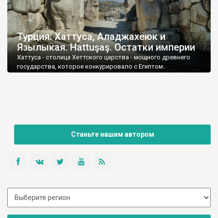
Турция. Хаттуса, Аладжахёюк и
Язылыкая. Hattuşaş. Остатки империи
Хаттуса - столица Хеттского царства - мощного древнего
государства, которое конкурировало с Египтом.
Станьте нашим автором