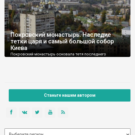
Покровский монастырь. Наследие
тетки царя и самый большой собор
Киева
Покровский монастырь основала тетя последнего
российского императора Николая II - великая княгиня
Александра Петровна. Дочь принца Ольденбургского и
принцессы Терезы была лютеранкой от рождения, но
обручилась с великим князем Николаем (сыном императора
Николая I) и приняла православную веру.
Станьте нашим автором