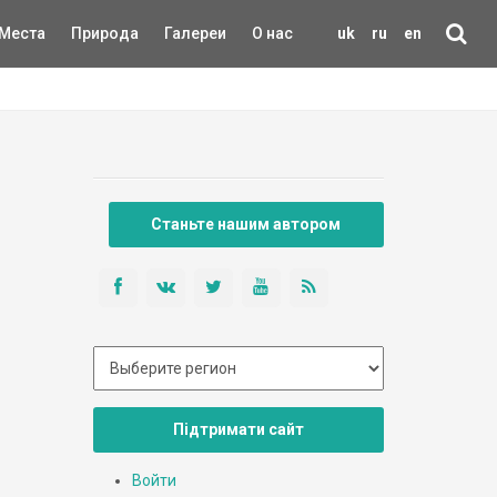
Места
Природа
Галереи
О нас
uk
ru
en
Станьте нашим автором
Підтримати сайт
Войти