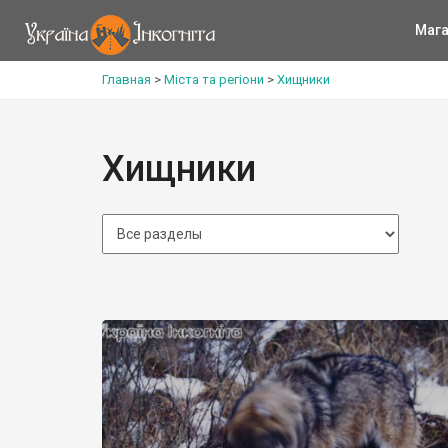
Мага
Главная
>
Міста та регіони
>
Хищники
Хищники