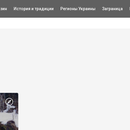
зин
История и традиции
Регионы Украины
Заграница