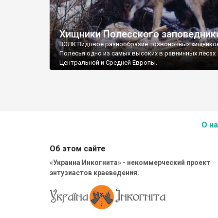
Хищники Полесского заповедник
ВОЛК Видовое разнообразие позвоночных хищнико
Полесья одно из самых высоких в равнинных лесах
Центральной и Средней Европы.
О на
Об этом сайте
«Украина Инкогнита» - некоммерческий проект
энтузиастов краеведения.