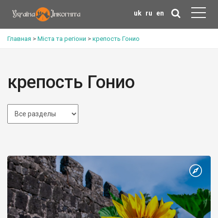
uk
ru
en
Главная
>
Міста та регіони
>
крепость Гонио
крепость Гонио