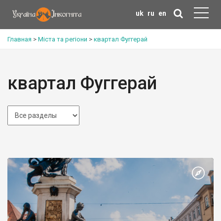
uk
ru
en
Главная
>
Міста та регіони
>
квартал Фуггерай
квартал Фуггерай