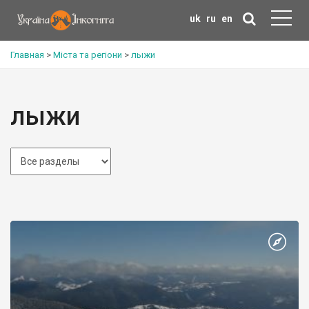
uk
ru
en
Главная
>
Міста та регіони
>
лыжи
лыжи