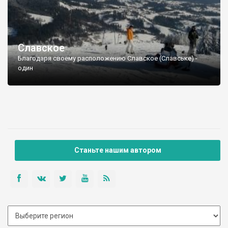
Славское
Благодаря своему расположению Славское (Славське) -
один
Станьте нашим автором