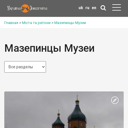
uk
ru
en
Главная
>
Міста та регіони
>
Мазепинцы Музеи
Мазепинцы Музеи