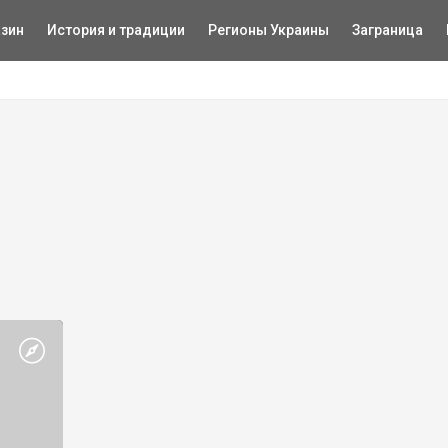
зин
История и традиции
Регионы Украины
Заграница