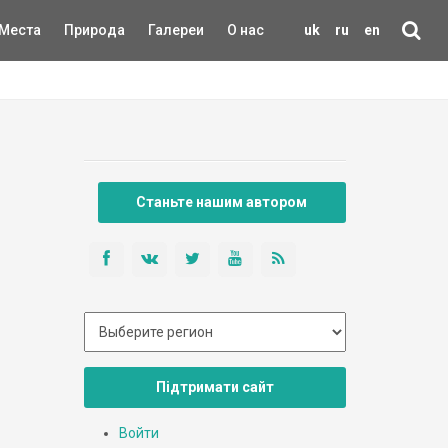
Места
Природа
Галереи
О нас
uk
ru
en
Станьте нашим автором
Підтримати сайт
Войти