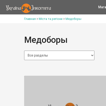
Мага
Главная
>
Міста та регіони
>
Медоборы
Медоборы