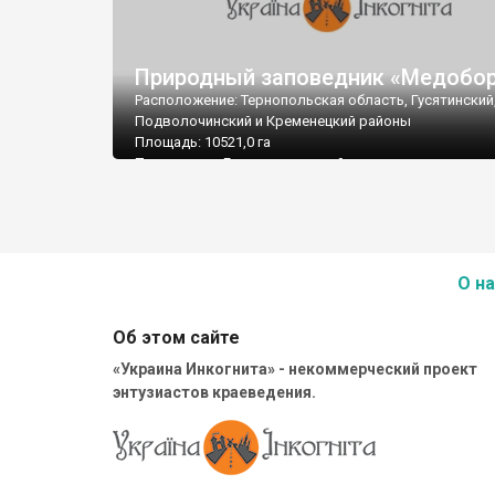
Природный заповедник «Медобо
Расположение: Тернопольская область, Гусятинский
Подволочинский и Кременецкий районы
Площадь: 10521,0 га
Подчинение: Государственный комитет лесного хоз
Украины
Почтовый адрес: Природный заповедник "Медоборы
48210, Тернопольская область, Гусятинский р-н, пгт.
Гримайлов, ул. Мицкевича, 21.
Тел./факс: (03557) 3-12-93
О на
E-mail: medobory@gus.tr.ukrtel.net
Филиал "Кременецкие горы": 47003, Тернопольская 
г. Кременец, ул. Акимова, 26
Об этом сайте
«Украина Инкогнита» - некоммерческий проект
энтузиастов краеведения.