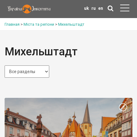
uk
ru
en
Главная
>
Міста та регіони
>
Михельштадт
Михельштадт