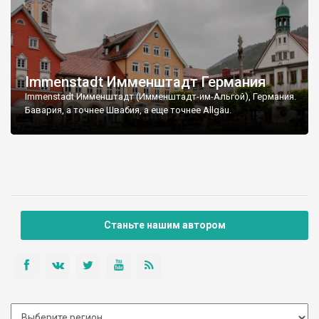
Immenstadt Имменштадт Германия
Immenstadt Имменштадт (Имменштадт-им-Альгой), Германия.
Бавария, а точнее Швабия, а еще точнее Allgäu.
Станьте нашим автором