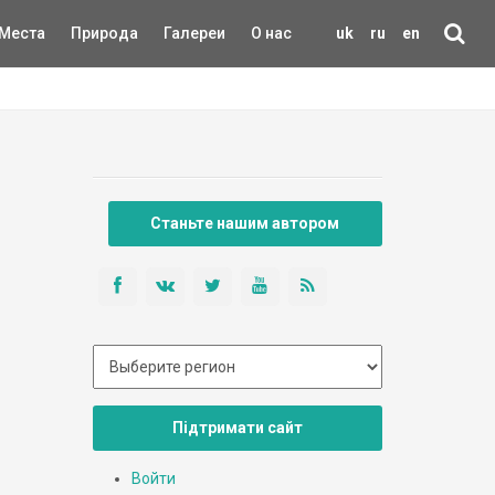
Места
Природа
Галереи
О нас
uk
ru
en
Станьте нашим автором
Підтримати сайт
Войти