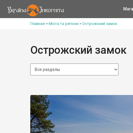
Мага
Главная
>
Міста та регіони
>
Острожский замок
Острожский замок