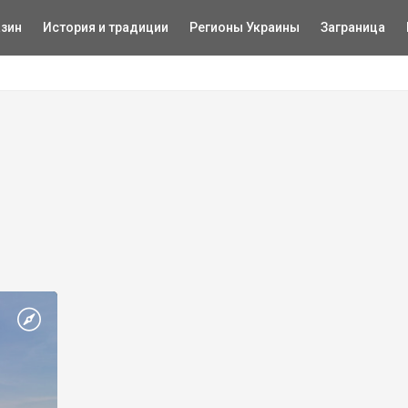
зин
История и традиции
Регионы Украины
Заграница