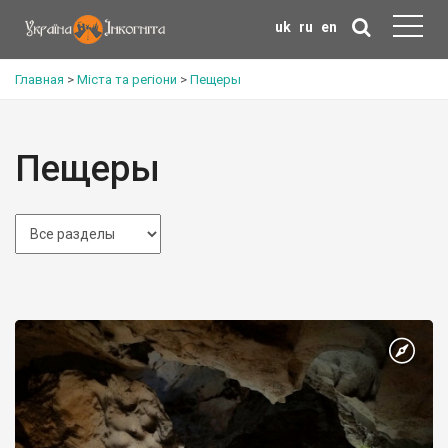
uk
ru
en
Главная
>
Міста та регіони
>
Пещеры
Пещеры