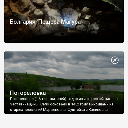
Болгария. Пещера Магура
Погореловка
Погореловка (1,6 тыс. жителей) - одно из интереснейших сел
Заставнивщины. Село основано в 1452 году выходцами из
старых поселений Мартыновка, Фуштейка и Калиновка,
сожженных турками. Село привлекает своей историей,
заповедными урочищами, несколькими пещерами и другими
природными объектами.